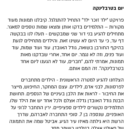
יום בטרבלינקה
פרויקט "ילד זוכר ילד" התחיל להתגלגל. קיבלנו תמונות מעוד
מקורות – התלמידים בדקו אותן ומצאו שמות נוספים למאגר.
מתחילים להגיע בני דור שני שמבקשים - תעלו לנו בבקשה
דף עד, כי עד היום לא עשינו זאת. והילדים מתחילים לגעת
בהיקף החורבן בשואה, גודל האובדן. עוד ועוד שמות, עוד
ועוד פנים, וזה לא נגמר. יום אחד, אחרי שבדקנו מאות
תמונות, אמרתי להם, "חברים, עוד לא הגענו ליום אחד
בטרבלינקה". זה המם אותם.
הצלחנו להגיע למטרה הראשונית - הילדים מתחברים
לפרסונות, לבני אדם, לילדים. עצם המחקר, החיפוש, מייצר
את החיבור - לראות את הלבן בעיניים של הנספים. תחושת
הבנת גודל האובדן גדלה אצלם ולכל אחד יש את הילד שלו.
התלמידים נקשרים לילדים ספציפיים. ירין התחבר לג'וני על
האופניים, שנספה בן 7. סופי התחברה לאברהם, שדרך
הרשת היא גילתה מאיזו עיר הגיע. אביטל שמה את התמונה
של פאולט אצלה בטלפון כשומר מסך.