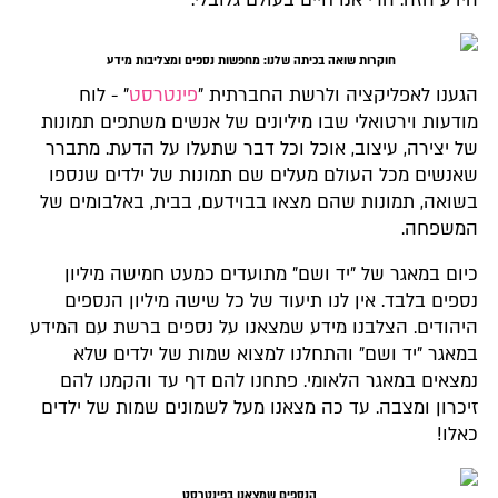
הידע הזה. הרי אנו חיים בעולם גלובלי.
חוקרות שואה בכיתה שלנו: מחפשות נספים ומצליבות מידע
הגענו לאפליקציה ולרשת החברתית "
פינטרסט
" - לוח
מודעות וירטואלי שבו מיליונים של אנשים משתפים תמונות
של יצירה, עיצוב, אוכל וכל דבר שתעלו על הדעת. מתברר
שאנשים מכל העולם מעלים שם תמונות של ילדים שנספו
בשואה, תמונות שהם מצאו בבוידעם, בבית, באלבומים של
המשפחה.
כיום במאגר של "יד ושם" מתועדים כמעט חמישה מיליון
נספים בלבד. אין לנו תיעוד של כל שישה מיליון הנספים
היהודים. הצלבנו מידע שמצאנו על נספים ברשת עם המידע
במאגר "יד ושם" והתחלנו למצוא שמות של ילדים שלא
נמצאים במאגר הלאומי. פתחנו להם דף עד והקמנו להם
זיכרון ומצבה. עד כה מצאנו מעל לשמונים שמות של ילדים
כאלו!
הנספים שמצאנו בפינטרסט