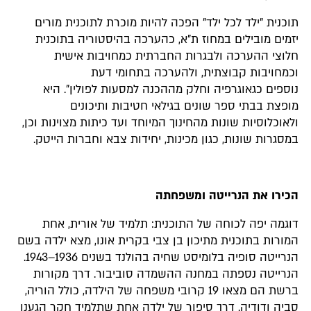
תוכנית "ילד לכל ילד" הפכה להיות מוכרת לתוכנית מורים
יזמים מובילים במחוז ת"א, כהערכה בהיסטוריה בתוכנית
חלוצי ההערכה ולבגרות החברתית כמחויבות אישית
וכמחויבות קבוצתית, ולהערכה בתחומי דעת
נוספים כגאוגרפיה וחלק מההכנה למסעות לפולין". היא
מופצת בבתי ספר שונים בגילאי חטיבות ותיכונים
ולאוכלוסיות שונות מהחינוך המיוחד ועד כיתות מצוינות וכן,
במסגרות שונות, כגון מכינות, יחידות צבא וחברות הייטק.
הכירו את הנרייטה ומשפחתה
דוגמה יפה לכוחה של התוכנית: תלמיד של אורית, אחת
המורות בתוכנית מתיכון בן צבי בקרית אונו, מצא ילדה בשם
הנרייטה סופיה בלומיסט שחיה בהולנד בשנים 1936–1943.
הנרייטה נספתה במחנה ההשמדה סוביבור. דרך מקורות
ברשת הם מצאו 19 קרובי משפחה של הילדה, כולל הוריה,
סביה ודודיה. דרך סיפור של ילדה אחת שתלמיד חקר הגענו