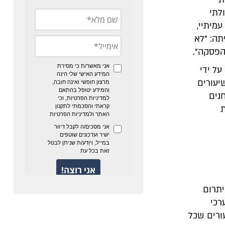
לתי
עמיתיי,
תה: "לא
הפסקה".
ל ידי
יעורים
נים
ת
 מורה יתרום
רכי
ורים שכל