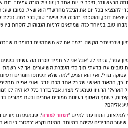
נתה הראשונה", סיפר לי יום אחד בן זוג של מורה עמיתה. "גם 
י להמציא בכל יום את הגלגל מחדש?" הוא שאל. כמובן שעניתי
 יוצאת דופן, והוספתי: "הכנה של שיעור טוב, בכל רמה, גוזלת זמ
סיון שרכשת?" הקשה. "למה את לא משתמשת בחומרים שהכנת
יון עוזר", עניתי לו. "אבל אני לא תמיד זוכרת מה עשיתי בשנים
ת טובים עלו בדעתי תוך כדי העברת השיעורים, אך לא רשמתי 
 עסוקה מדי". ואז הוא הציע, "למה שלא תשתפו חומרים ורעיונות
. כך, המאגר האישי של כל אחד מכם יגדל. ואולי אפילו תחליפו 
 הארץ?" הרעיון נשמע לי מצוין, אבל בדרך כלל לא היה לנו זמן,
רות, לשתף ולאסוף רעיונות ממורים אחרים ובטח ממורים ברח
יע אליהם?
לגמלאות, התוודעתי למיזם "
רמזור למורה
", שבמסגרתו מורים 
יעור החביבים עליהם במיוחד. המיזם נקרא "רמזור" כי הוא ב