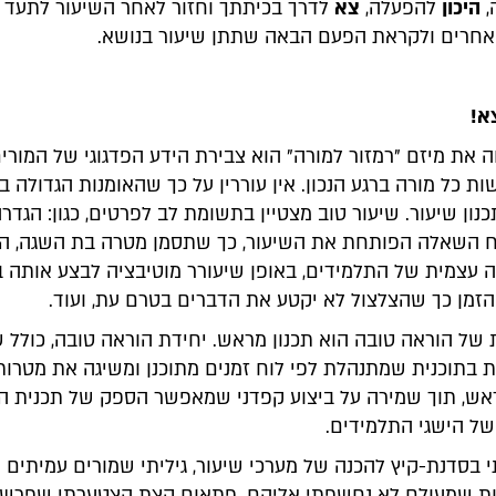
,
היכון
להפעלה,
צא
לדרך בכיתתך וחזור לאחר השיעור לתעד 
ן אחרים ולקראת הפעם הבאה שתתן שיעור בנושא.
א!
 את מיזם "רמזור למורה" הוא צבירת הידע הפדגוגי של המורי
ת כל מורה ברגע הנכון. אין עוררין על כך שהאומנות הגדולה ב
נון שיעור. שיעור טוב מצטיין בתשומת לב לפרטים, כגון: הגדר
וח השאלה הפותחת את השיעור, כך שתסמן מטרה בת השגה, ה
 עצמית של התלמידים, באופן שיעורר מוטיבציה לבצע אותה בר
 הזמן כך שהצלצול לא יקטע את הדברים בטרם עת, ועוד.
של הוראה טובה הוא תכנון מראש. יחידת הוראה טובה, כולל ש
ת בתוכנית שמתנהלת לפי לוח זמנים מתוכנן ומשיגה את מטרות
אש, תוך שמירה על ביצוע קפדני שמאפשר הספק של תכנית הל
של הישגי התלמידים.
סדנת-קיץ להכנה של מערכי שיעור, גיליתי שמורים עמיתים 
נות שמעולם לא נחשפתי אליהם. פתאום קצת הצטערתי שפרשת