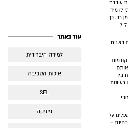
את עובדת
 לו מיד
ן רב. כך
גם הכנה של מבחן טוב, במיוחד כזה שמתאים לרמות הגבוהות, לוקחת בין 5 ל-7
עוד באתר
 בשנים
למידה היברידית
 קודמות
אותם
איכות הסביבה
 בין
רעיונות
SEL
בי
פיזיקה
מעלים על
בחינת –