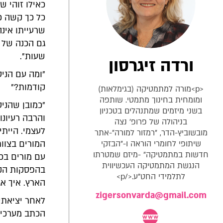
כאילו זוהי ש
כל כך קשה כד
שרעייתו אינה
שעות".
ורדה זיגרסון
"ומה עם הני
קודמות?"
<p>מורה למתמטיקה (בגימלאות)
ומומחית בחינוך מתמטי. שותפה
"כמובן שהניס
בשני מיזמים שמתנהלים בטכניון
והרבה רעיונו
בניהולה של פרופ' נצה
לעצמי. הייתי
מובשוביץ-הדר, "רמזור למורה"-אתר
שיתופי לחומרי הוראה ו-"הבזקי
המורים בצוות
חדשות במתמטיקה" -מיזם שמטרתו
עם מורים בכל
הנגשת המתמטיקה העכשיווית
בהפסקות הקצ
לתלמידי החט"ע.</p>
הארץ. איך אג
zigersonvarda@gmail.com
לאחר יציאתי 
הכתב מערכי ש