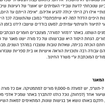
וון שנוכחתי לדעת שבידי העמיתים יש 'אוצר' של רעיונות שיכו
תיי אילו רק הייתי יכולה להגיע אליהם. "איפה הייתם עד היום, 
נות היפים הללו? למה לא שיתפתם?" כמובן שהתשובה לכך היי
י לתיעוד ולשיתוף עמיתים, למעט בודדים שישבו לידנו בזמן ה
ים השתנו. באתר "רמזור למורה", מצטברים חומרים הנכתבים ע
ורים. הנחת היסוד היא שברשותו של כל מורה ישנו מאגר של ש
תם הוכחה בכיתה, שאלות טובות שנצברו במהלך השנים, מבח
 עבודה רבה ותוכניות הוראה אישיות או בית ספריות שנגזרו
ודים המוכתבת ע"י משרד החינוך.
 המאגר
בישראל, נכון ל-תש"פ, יש למעלה מ-9,000 מורים למתמטיקה. אם כל
יעור אחד (לפחות), נוכל כולנו להתברך באתר שמכיל אלפי מע
, חלקם באותו נושא אך בגישות שונות, המתאימים למאות השיע