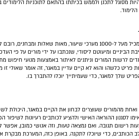
יות מסוגל לתכנן ולממש בכיתתו בהתאם לתוכניות הלימודים ב
הלימוד.
כיום המאגר מכיל מעל ל-1000 מערכי שיעור, מאות שאלות ומבחנים, רו
בת הביניים ומיעוטם ליסודי, שנכתבו על ידי מורים על פי העדפ
ים לרשות המורים וניתנים לאיתור באמצעות מנועי חיפוש מתא
פריט כלשהו והוא לא קיים עדיין במאגר, זה אומר שאולי זו 
ריט שלך למאגר, כדי שעמיתייך יוכלו להתברך בו.
 ואחת מהמורים שעוצרים לבחון את הקיים במאגר, היכולת לש
מו לסגנון ההוראה האישי ולהציע לכותבים רעיונות לשיפור הפ
ת רישום תגובה. ואם נמצאה טעות, וזה אנושי כמובן, אפשר ל
 הכותבים, כדי שיוכלו לתקנה. באופן כזה, המערכת מבקרת א