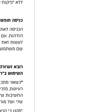
ללא "פיקוח ע
כניסה חופשי
הכניסה לאתר
הזדהות. עם ז
לעשות זאת ל
שם משתמש ו
השימוש ב"רמ
"
כשאני מתכונ
רעיונות, מזכ
החשיבות של 
שלי ושל מורי
"מקנן בי הרצ