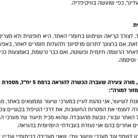
ליון", כפי שנעשה בוויקיפדיה.
ת
, לצורך קריאה ושימוש בחומרי האתר, היא חופשית ולא מצריכ
את, אם ברצונך לתרום מניסיונך ולהעלות חומרים לאתר, באפ
אחר הרשמה חינמית ופשוטה, ואם כבר נרשמת, באמצעות כני
סיסמה.
רובא זערורה, מורה צעירה שעברה הכשרה להוראה בר
זור למורה":
נת לשיעור, אני נוהגת לעיין במערכי שיעור שנמצאים באתר, 
ירה לעצמי את המטרות החשובות, את דרכי הטיפול בקשיים צפוי
האתר עבורי, נובעת מהעובדה שהוא מכיל תיעוד של מערכי הש
ם אחרים בהם אני נעזרת בעבודתי היומיומית בהוראה.
ון לשתף עוד מערכי שיעור שלי, שאני מעבירה בכיתותיי ועדיין 