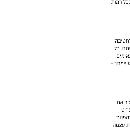
כל רמות
בם לחטיבה
תם. כל
ימים,
משימתך -
פר את
ריט
הפנות
ת עצמה