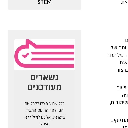
STEM
את
ם
יותר של
ה של יעדי
צגת
צון.
יעור
יה
ימודים,
מחזיקים
י