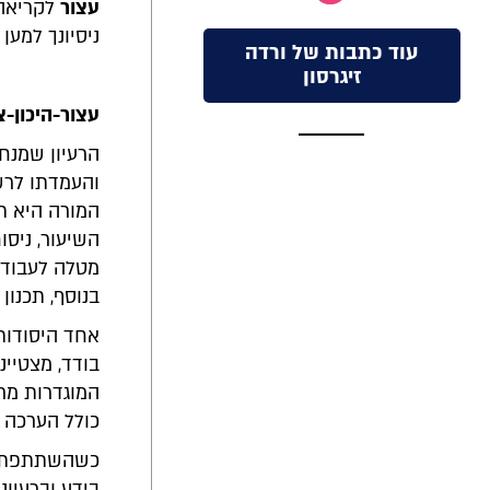
עצור
לקריאה
ניסיונך למע
עוד כתבות של ורדה
זיגרסון
עצור-היכון-צ
הרעיון שמנחה
והעמדתו לרשו
המורה היא תכ
השיעור, ניס
מטלה לעבודה
בנוסף, תכנון
אחד היסודות 
בודד, מצטיינ
המוגדרות מר
כולל הערכה 
כשהשתתפתי ב
בידע וברעיו