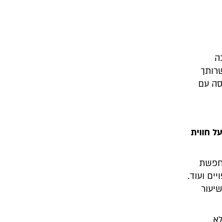
ה
שרותך
סה עם
מת 5 יח"ל, מספרת על חווית
מחפשת
ים ועוד.
יעור
לא