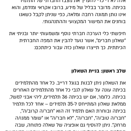
אלה לא די כדי להעריך את מצבו החברתי של התלמיד
בכיתה. מדובר בבליל של מידע, ברובו אקראי ומזדמן, והוא
אינו נותן תמונה רחבה ומלאה, כפי שניתן לקבל כשאנו
בוחנים את המישור המקצועי וההתנהגותי.
חיפשתי כלי הערכה חברתי נוסף ומשמעותי יותר ובניתי את
"שאלון חברים", אשר נועד להבין את המפה החברתית
הכיתתית. כך תייצרו שאלון כזה עבור כיתתכם:
שלב ראשון:
בניית השאלון
את השאלון ניתן לבנות בגוגל דרייב. כל אחד מהתלמידים
בכיתה עונה על שאלון לגבי כל אחד מהתלמידים האחרים
בכיתה. כלומר, אם יש בכיתה 36 תלמידים, ליהי אבני למשל,
ממלאת שאלון המתייחס ל-35 תלמידים – אחד לכל תלמיד
בכיתה ובוחרת האם תלמיד זה הוא "חבר/ה קרוב/ה",
"חבר/ה טוב/ה", "חבר/ה", "לא חבר/ה" או "שומר ממנו/ה
מרחק". ניתן להוסיף גם אופציה של שאלה פתוחה, שבה