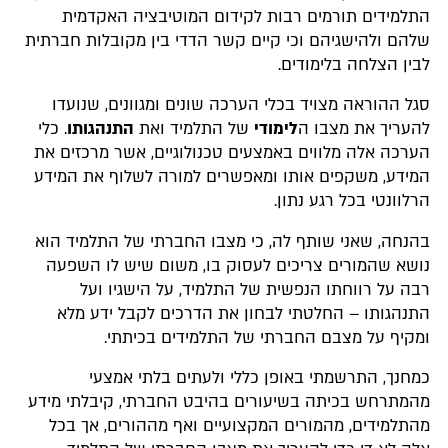
התלמידים תורמים רבות לקידום המוטיבציה האקדמית
שלהם ולהישגיהם וכי קיים קשר הדדי בין מקובלות חברתית
לבין הצלחה בלימודים.
סגל ההוראה מצויד בכלי הערכה שונים ומגוונים, שנועדו
להעריך את מצבו ה
לימודי
של התלמיד ואת
התנהגותו
. כלי
הערכה אלה מלווים באמצעים טכנולוגיים, אשר מרכזים את
המידע, משקפים אותו ומאפשרים למורה לשלוף את המידע
הרלוונטי בכל רגע נתון.
בהנחה, שאני שותף לה, כי מצבו החברתי של התלמיד הוא
נושא שהמורים צריכים לעסוק בו, משום שיש לו השפעה
רבה על רווחתו הנפשית של התלמיד, על הישגיו ועל
התנהגותו – החלטתי לבחון את הדרכים לקבל ידע מלא
ומקיף על מצבם החברתי של התלמידים בכיתתי.
כמחנך, התרשמתי באופן כללי ולעתים בלתי אמצעי
מהמתרחש בכיתה בשיעורים בהיבט החברתי, קיבלתי מידע
מהתלמידים, מהמורים המקצועיים ואף מההורים, אך בכל