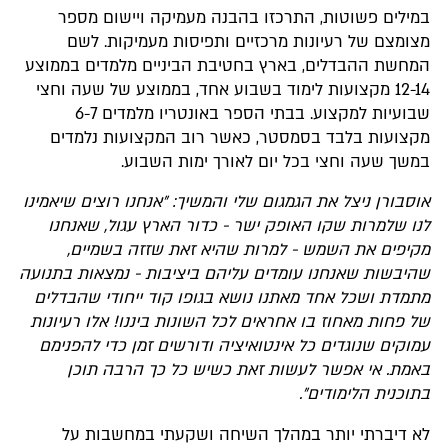
במילים פשוטות, התרכזו בהבנה מעמיקה ויישום מספר
מצומצם של רעיונות מרכזיים ותפיסות מעמיקות. לשם
המחשת ההבדלים, בארץ בחטיבת הביניים מלמדים בממוצע
12-14 מקצועות לימוד בשבוע אחד, בממוצע של שעה וחצי
שבועיות למקצוע. בבתי הספר באונטריו מלמדים 6-7
מקצועות בלבד בסמסטר, כאשר רוב המקצועות נלמדים
במשך שעה וחצי בכל יום לאורך ימות השבוע.
אוסבורן ניצל את הגמגום שלי והמשיך: ״אנחנו רוצים שיאמינו
לנו שלמרות שקו האופק ישר - כדור הארץ עגול, שאנחנו
מקיפים את השמש - למרות שהיא זאת שזזה בשמיים,
שהיבשות שאנחנו עומדים עליהם ביציבות - נמצאות בתנועה
מתמדת ושכל אחד מאתנו נושא בגופו קוד ייחודי שהבדלים
של פחות מאחוז בו אחראים לכל השונות ביננו! אלו רעיונות
עמוקים שנוגדים כל אינטואיציה ודורשים זמן כדי להפנימם
באמת. אי אפשר לעשות זאת כשיש כל כך הרבה תוכן
בתוכנית הלימודים״.
לא דיברתי יותר במהלך השיחה ושקעתי במחשבות על