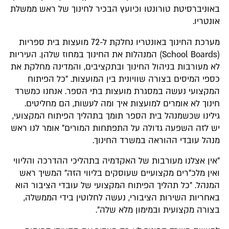
באוניברסיטת טורונטו וכיועץ הבכיר לחינוך של ראש ממשלת
אונטריו.
מערכת החינוך באונטריו נחלקת ל-72 מועצות בית ספריות
(School Boards) המנהלות את החינוך במחוז שלהן. העיריות
לא מעורבות בניהול החינוך ובתקציבים, והמדינה מחלקת את
כספי המיסים בצורה שוויונית בין המועצות. "כל הפיתוח
המקצועי נעשה במסגרת מועצות בתי הספר. אנחנו כמשרד
חינוך לא אומרים למועצות איך ומה לעשות, הם מחליטים.
גילינו שכשמנהל בית הספר תומך בתהליך הפיתוח המקצועי,
יש לזה השפעה גדולה על התפתחות המורים" אומר לנו ראש
מנהל עובדי ההוראה במשרד החינוך.
"אין אצלנו מעורבות של האקדמיה בתהליכי ההדרכה והליווי
ואין מלכ"רים מקצועיים שעוסקים בליווי הזה" המשיך ראש
המנהל. "כל תהליך הפיתוח המקצועי של עובדי הציבור הוא
באחריות השירות הציבורי, נעשה לחלוטין בידי הממשלה,
בצורה מקצועית ובמימון מלא שלה".