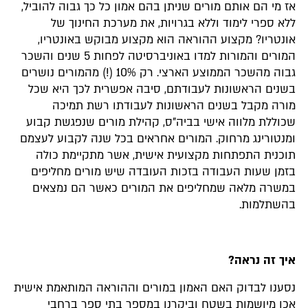
אז מי הם אותם מורים שניתן בהם אמון כל כך גבוה להוביל,
ללא ספרי לימוד וללא בגרויות, את מערכת החינוך של
אונטריו? מקצוע ההוראה הוא מקצוע מבוקש באונטריו,
המורים והמורות למדו באוניברסיטה לפחות 5 שנים והשכר
גבוה מהשכר הממוצע הארצי. רק 10% (!) מהמורים נושרים
בשנים הראשונות לעבודתם, סיבה אפשרית לכך היא שכל
מורה מקבל בשנים הראשונות לעבודתו רשת תמיכה
שכוללת מלווה אישי בביה"ס, קהילת מורים שנפגשת קבוע
ומנטורינג מרחוק. המורים אחראים בכל שנה לקבוע לעצמם
תוכנית התפתחות מקצועית אישית, אשר מתקיימת כולה
בזמן שעות העבודה בזכות העובדה שיש מורים מחליפים
במשרה מלאה שמחליפים את המורים כאשר הם נמצאים
בהשתלמות.
איך זה נראה?
נסענו לבדוק האם האמון במורים וההוראה המותאמת אישית
אכן מיושמות בשטח וביקרנו במספר בתי ספר ברחבי