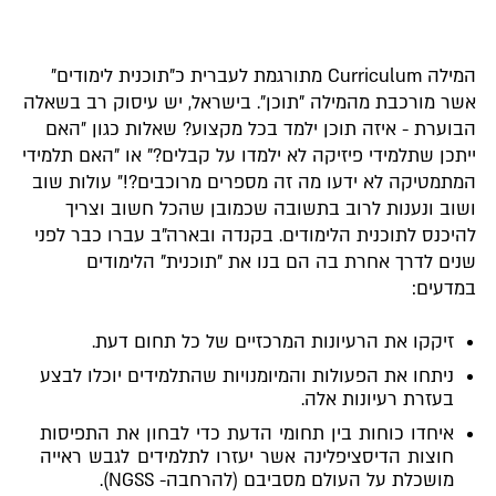
המילה Curriculum מתורגמת לעברית כ"תוכנית לימודים"
אשר מורכבת מהמילה "תוכן". בישראל, יש עיסוק רב בשאלה
הבוערת - איזה תוכן ילמד בכל מקצוע? שאלות כגון ״האם
ייתכן שתלמידי פיזיקה לא ילמדו על קבלים?" או "האם תלמידי
המתמטיקה לא ידעו מה זה מספרים מרוכבים?!״ עולות שוב
ושוב ונענות לרוב בתשובה שכמובן שהכל חשוב וצריך
להיכנס לתוכנית הלימודים. בקנדה ובארה"ב עברו כבר לפני
שנים לדרך אחרת בה הם בנו את "תוכנית" הלימודים
במדעים:
זיקקו את הרעיונות המרכזיים של כל תחום דעת.
ניתחו את הפעולות והמיומנויות שהתלמידים יוכלו לבצע
בעזרת רעיונות אלה.
איחדו כוחות בין תחומי הדעת כדי לבחון את התפיסות
חוצות הדיסציפלינה אשר יעזרו לתלמידים לגבש ראייה
מושכלת על העולם מסביבם (להרחבה- NGSS).