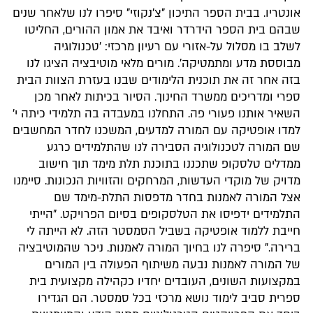
אונטריו. בבית הספר התיכון "צ׳נקוזי" סיפרו לנו שלאחר שנים
שבהם בית הספר הידרדר ואיבד את אמון ההורים, החליטו
לשלב בו מסלול על-אזורי עם רעיון מרכזי: ׳טכנולוגיה
מבוססת מדע ומתמטיקה׳. מורים מלאי מוטיבציה הציגו לנו
בזה אחר זה את תוכנית הלימודים שבנו בעזרת הצוות הבית
ספרי ומדריכים ממשרד החינוך. הסיור בכיתות לאחר מכן
השאיר אותנו פעורי פה. התחלנו במעבדה בה תלמידי כיתה י'
למדו אופטיקה עם המורה למדעים, המשכנו לחדר המחשבים
שם המורה לטכנולוגיה הסבירה לנו שהתלמידים כרגע
ממדלים טלסקופ שתכננו בתוכנת תלת מימד תוך חישוב
מדויק של מוקדי העדשות, המרחקים והזוויות הנכונות. סיימנו
אצל המורה לאמנות בחדר מדפסות התלת-מימד שם
התלמידים ידפיסו את הטלסקופים בסיום הפרויקט. "הייתי
חייבת ללמוד אופטיקה בשביל הסמסטר הזה. לא הייתה לי
ברירה." סיפרה לנו בחיוך המורה לאמנות. ניכר שהמוטיבציה
של המורה לאמנות נבעה משיתוף הפעולה בין המורים
במקצועות השונים, העובדים יחדיו כקהילה מקצועית בית
ספרית סביב לימוד נושא מרכזי בכל סמסטר. הם הגדירו