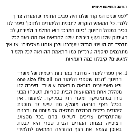
הוראה מותאמת אישית
"לפני שנים המיקוד שלנו היה סביב החומר שהמורה צריך
ללמד. כל המאמץ הוקדש לתכנית הלימודים ולתוכן" סיפר לנו
בכיר במנהל החינוך. "כיום המרכז הוא התלמיד ולמידתו, לב
העיסוק שלנו נעוץ ביכולת שלנו להתאים את ההוראה לכל
תלמיד. זה השינוי הגדול שעברנו ולכן אנחנו מצליחים". אז איך
מתרגמים סיסמה טרנדית כמו התאמת ההוראה לכל תלמיד
למעשים? קיבלנו כמה דוגמאות:
אין ספרי לימוד - מדובר במדיניות רשמית של משרד
החינוך. "הבנו שספרי הלימוד הם one size fits all
ולא מאפשרים הוראה מותאמת אישית". סיפרה לנו
מנהלת אחת מהמועצות הבית ספריות. תשכחו מבני
גורן במתמטיקה ומעדי רוזן בפיזיקה. למעשה, אין
בכלל רצף הוראה מומלץ. מה שיש זה תוכנית
לימודים כללית הכוללת המלצה על מיומנויות ותכנים
שהתלמידים צריכים לשלוט בהם בכל מקצוע.
הציפייה מצוות המורים הבית ספרי היא לבנות
באופן עצמאי את רצף ההוראה המתאים לתלמידי