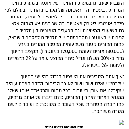
השבוע שעברנו במערכת החינוך של אונטריו. מערכת חינוך
המדורגת בעשירייה הראשונה של מערכות החינוך בעולם לפי
מספר רב של מדדים ומבחנים בין-לאומיים. לדוגמה, במבחני
פיז"ה אונטריו לא רק מצטיינת בהישג הממוצע הגבוה אלא
גם בשיעורי המצוינות וגם בפערים הנמוכים בין תלמידים.
למרות שבאונטריו מספר זהה של תלמידים למספר בישראל,
כמות המורים קטנה משמעותית ממספר המורים בארץ
(180,000 מורים לעומת 120,000 באונטריו), תקציב החינוך
גדול ב-30% משלנו וגודל כיתה ממוצע עומד על 22 תלמידים
(לעומת ~28 בישראל).
"איך אתם מסבירים את השיפור הגדול בהישגי החינוך
שלכם?" שאלנו שוב ושוב לאורך הביקור. הדבר המפתיע היה
שקיבלנו את אותן תשובות בכל מקום ומכל אדם אותו שאלנו.
ממנהל המחוז לאחרון המורים, כולם דיברו על אותם גורמים,
כמו חברה מסחרית שכל העובדים מסונכרנים ועובדים לשם
מטרה משותפת.
חברי המשלחת במפגש למידה