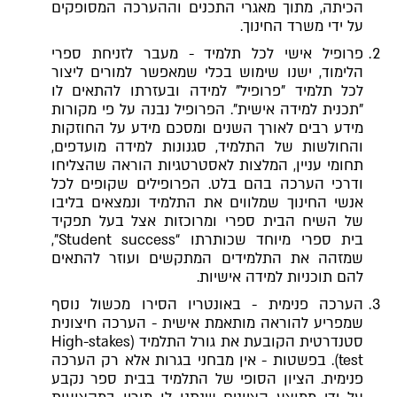
הכיתה, מתוך מאגרי התכנים וההערכה המסופקים
על ידי משרד החינוך.
פרופיל אישי לכל תלמיד - מעבר לזניחת ספרי
הלימוד, ישנו שימוש בכלי שמאפשר למורים ליצור
לכל תלמיד "פרופיל" למידה ובעזרתו להתאים לו
"תכנית למידה אישית". הפרופיל נבנה על פי מקורות
מידע רבים לאורך השנים ומסכם מידע על החוזקות
והחולשות של התלמיד, סגנונות למידה מועדפים,
תחומי עניין, המלצות לאסטרטגיות הוראה שהצליחו
ודרכי הערכה בהם בלט. הפרופילים שקופים לכל
אנשי החינוך שמלווים את התלמיד ונמצאים בליבו
של השיח הבית ספרי ומרוכזות אצל בעל תפקיד
בית ספרי מיוחד שכותרתו “Student success”,
שמזהה את התלמידים המתקשים ועוזר להתאים
להם תוכניות למידה אישיות.
הערכה פנימית - באונטריו הסירו מכשול נוסף
שמפריע להוראה מותאמת אישית - הערכה חיצונית
סטנדרטית הקובעת את גורל התלמיד (High-stakes
test). בפשטות - אין מבחני בגרות אלא רק הערכה
פנימית. הציון הסופי של התלמיד בבית ספר נקבע