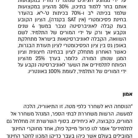
על ידי ממוצע הציונים שנתנו לו מוריו במקצועות
אותם בחר ללמוד בתיכון, 30% מהציון במקצועות
שלמד בכיתה י"ב ו-70% בכיתות ט'-י"א. בהעדר
בחינת פסיכומטרי (אין SAT בקנדה), הציון הקובע
בעת קבלה לאוניברסיטה נצבר במשך 4 שנים
ונקבע אך ורק על ידי המורים של התלמיד. לשם
השוואה, הקבלה לאוניברסיטאות בישראל מתחלקת
באופן גס בין ציון הפסיכומטרי לציון תעודת הבגרות,
כאשר האחרון מתחלק לציון בבחינה חיצונית וציון
המגן שנותן המורה. כלומר, בערך 25% מהציון
הפותח לתלמידים את השער לאוניברסיטה נקבע על
ידי המורים של התלמיד, לעומת 100% באונטריו.
אמון
"הנוסחה היא לשחרר כלפי מטה. זו התיאוריה, הלכה
למעשה. הרשות משחררת לבתי הספר, המנהל משחרר אל
המורים, כקבוצה, לא כיחידים. בסוף השרשרת זה מחלחל גם
לתלמידים" אומר לנו פרופ' מייקל פולן, אחד מחוקרי החינוך
המובילים בעולם אשר כיהן בעבר כדיקן המכון לחקר החינוך