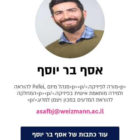
אסף בר יוסף
<p>מורה לפיזיקה.</p><p>מנהל מיזם PeTeL להוראה
ולמידה מותאמת אישית בפיזיקה.</p><p>המחלקה
להוראת המדעים במכון ויצמן למדע.</p>
asafbj@weizmann.ac.il
עוד כתבות של אסף בר יוסף