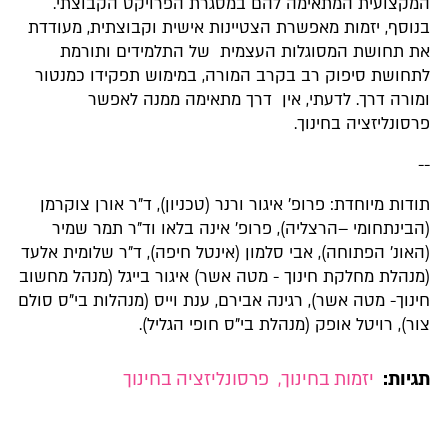
המקצועית המתאימה להם במסגרת הפרויקט הקבוצתי.
בנוסף, יזמות מאפשרת הצטיינות אישית וקבוצתית, מעודדת
את תחושת המסוגלות העצמית של התלמידים ותורמת
לתחושת סיפוק רב בקרב המורה, במימוש תפקידו כמנטור
ומורה דרך. לדעתי, אין דרך מתאימה ממנה לאפשר
פרסונליזציה בחינוך.
--
תודות מיוחדת: פרופ' איגור ורנר (טכניון), ד"ר אורן צוקרמן
(הבינתחומי –הרצליה), פרופ' אינה בלאו וד"ר תמר שמיר
(האונ' הפתוחה), אבי סלמון (אינטל חיפה), ד"ר שלומית אלעד
(מנהלת מחלקת חינוך - מטה אשר) איגור בייגל (מנהל מחשוב
חינוך- מטה אשר), רגינה אבירם, ענת וייס (מנהלות בי"ס סולם
צור), רויטל אופק (מנהלת בי"ס חופי הגליל).
תגיות:
יזמות בחינוך
,
פרסונליזציה בחינוך