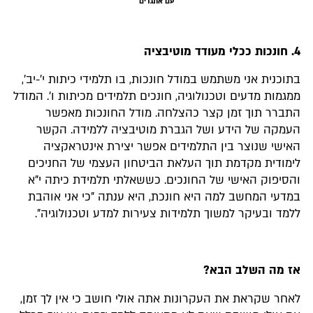
עם אתגרים
4. חונכות ככלי מעודד מוטיבציה
בתוכנית אני משתמש במודל חונכות, בו תלמידי כיתות י׳-יב׳,
ממגמות מדעים וטכנולוגיה, חונכים תלמידים מכיתות ו׳. המודל
התברר תוך זמן קצר כהצלחה. מודל החונכות מאפשר
העמקה של הידע ושל הגברת מוטיבציה ללמידה. הקשר
האישי שנוצר בין התלמידים אפשר יצירת אינטראקציה
לימודית מקדמת תוך העלאת הביטחון העצמי של החניכים
והסיפוק האישי של החונכים. כששאלתי תלמידת כיתה י"א
במדעי המחשב למה היא חונכת, היא ענתה "כי אני אוהבת
ללמד ובעיקר למשוך תלמידות צעירות למדע וטכנולוגיה".
אז מה השלב הבא?
לאחר שקראת את העקרונות אתה אולי חושב כי אין לך זמן,