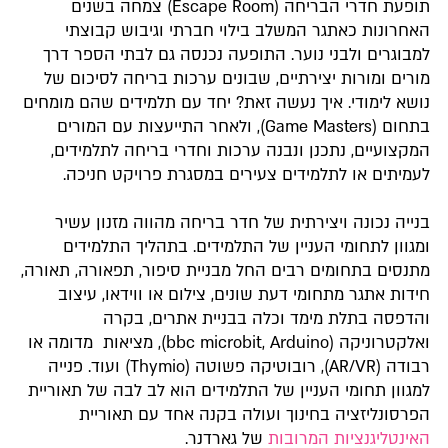
תופעת חדרי הבריחה (Escape Room) צמחה בשנים
האחרונות כאתגר המשלב בילוי חברתי וגיבוש קבוצתי
למבוגרים ולבני נוער. התופעה נכנסה גם לבתי הספר דרך
מורים ומורות יצירתיים, שבונים ערכות בריחה לסיכום של
נושא לימודי. איך נעשה זאת? יחד עם תלמידים שהם מומחים
בתחום (Game Masters), ולאחר התייעצות עם המורים
המקצועיים, נתכנן ונבנה ערכות וחדרי בריחה לתלמידים,
לעמיתים או לתלמידים צעירים במסגרת פרויקט חניכה.
בנייה נכונה ויצירתית של חדר בריחה מהווה מזנון עשיר
ומגוון לתחומי העניין של התלמידים. בתהליך התלמידים
מתנסים בתחומים רבים החל מבניית סיפור, תפאורה, תאורה,
חידות אתגר מתחומי דעת שונים, צילום או ווידאו, עיצוב
והדפסה בתלת מימד וכלה בבניית אתרים, בקרה
ואלקטרוניקה (bbc microbit, Arduino), מציאות מדומה או
רבודה (AR/VR), רובוטיקה פשוטה (Thymio) ועוד. פנייה
למגוון תחומי העניין של התלמידים הוא לב לבה של תאוריית
הפרסונליזציה בחינוך ועולה בקנה אחד עם תאוריית
האינטליגנציות המרובות
של גארדנר.