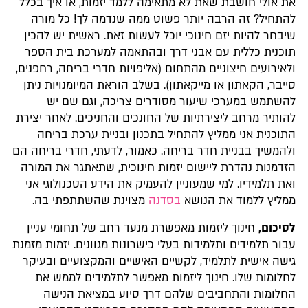
את אולי חושבת שאת לא מתאימה ללמד יזמות, או איך בכלל
להתחיל? זה הרבה יותר פשוט ממה שנדמה לך! כל מורה
שיבחר להיות יזם חינוכי יוכל לעשות זאת. ראשית יש להכין
תוכנית כללית עם אבני דרך ובהתאמה למערכת בית הספר
ולאירועים חיצוניים מהתחום (אליפויות חדרי בריחה, רחפנים,
סייבר, הקאתון או מייקאתון). בשלב הוראת המיומנויות ניתן
להשתמש במערכי שיעור מסודרים צריכה, וגם שם יש
להותיר מרחב ליצירתיות של החונכים והחניכים. לאחר יצירת
התוכנית אני ממליץ להתחיל בתכנון ובניית ערכת בריחה
ולהמשיך בבניית חדר בריחה. כאמור, לדעתי, חדרי בריחה הם
הזדמנות נהדרת ליישום יזמות חינוכית, שתאתגר את המורה
ואת תלמידיו. למי שמעוניין להעמיק את הידע הטכנולוגי אני
ממליץ ללמוד את הנושא
בסדנה
מצוינת שהשתתפתי בה.
לסיכום,
חינוך ליזמות מאפשרת מנעד רחב של תחומי עניין
עבור תלמידים ותלמידות בעלי כישרונות מגוונים. יזמות מזמנת
גישה אישית לתלמיד, לקשיים האישיים והמקצועיים ובעיקר
לחלומות שלו. חינוך ליזמות מאפשר לתלמידים לממש את
החלומות והתחביבים שלהם דרך סיוע במציאת הנישה