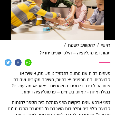
/
/
ראשי
להקשיב לשטח
יזמות ופרסונליזציה – הילכו שניים יחדיו?
פעמים רבות אנו נותנים לתלמידינו משימה, אישית או
קבוצתית, הם מפגינים יצירתיות, חשיבה מקורית ועבודת
צוות, אבל ניכר כי חסרות מיומנויות ביצוע. אז מה עושים?
במילה אחת - יזמות. בשתיים – פרסונליזציה ויזמות.
לפני ארבע שנים ביקשה ממני מנהלת בית הספר להנחות
קבוצת תלמידים ותלמידות משכבת ח׳ במסגרת התכנית ״גם
אני יכול״, שמטרתה לתכנן ולייצור פתרונות לאנשים עם