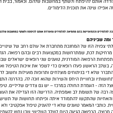
ודדה אותם להיפתח ולשתף במחשבות שלהם. וכאמור, בבית 
ה אפילו שינה את תוכנית הלימודים.
ה לתלמידים וההתעניינות בהם מחמיאה לתלמידים ומעודדת אותם להיפתח ולשתף במחשבות שלהם
 ומה שביניהם
י צפויה הזו של המחנכת מתחברת אל עולם רחב של שינויים
מרחיקות לכת, שמתרחשות במקצועות רבים ובהם רפואה. הנה 
פתחות הרפואה המודרנית, טוענים שני רופאים ישראלים ש
 בשלב הראשון פעלו רופאים כדי לשפר את איכות הטיפול ואת 
תברר שלא די בניתוחים מוצלחים ותרופות מועילות וחשוב ל
חושותיו ובחוויית היחס והשירות שהוא זוכה לה. בהדרגה התב
צל הזה - העמדת החולה במרכז – יש גם צדדים שליליים. טיפו
 רבה של תשומת לב ואמפתיה. הדרישה הזו הגדילה את העומ
והאחיות שהתקשו להתמודד איתה ופיתחו תחושות של תשיש
ת. כותבי המאמר טוענים שלא די להעניק טיפול אפקטיבי ולא 
 מרוצה. הרפואה הגיעה היום לשלב השלישי שבו נחוץ להעמיד