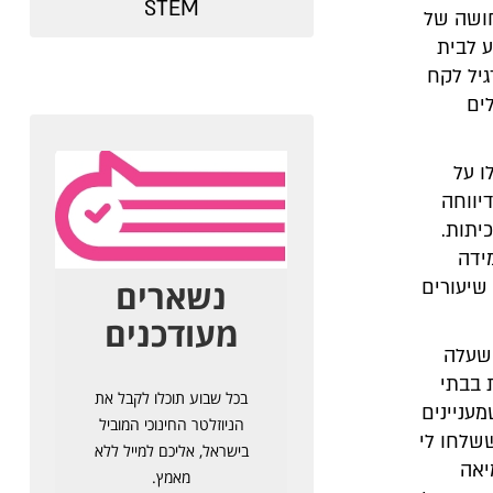
STEM
חושה של
ע לבית
יל לקח
ים
ו על
יווחה
יתות.
ידה
שיעורים
 שעלה
 בבתי
עניינים
שלחו לי
יאה