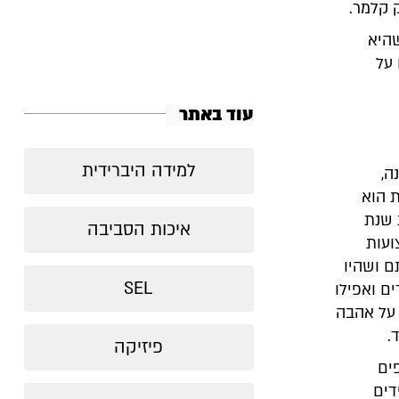
 קלמר.
היא
 על
עוד באתר
למידה היברידית
ה,
 הוא
 שנת
איכות הסביבה
ועות
ם ושהיו
SEL
ים ואפילו
 על אהבה
.
פיזיקה
ים
דים