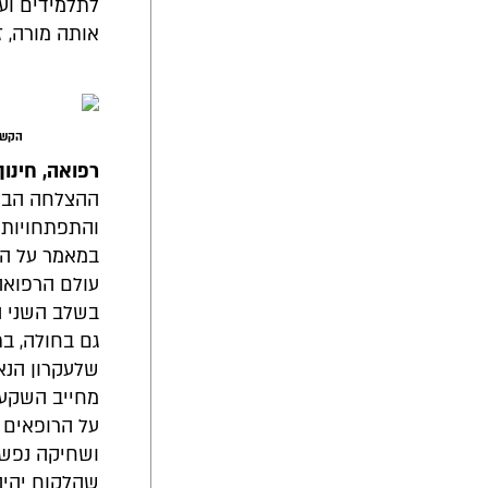
לתלמידים וע
אותה מורה, ז
הקשב
רפואה, חינוך
ההצלחה הבלת
והתפתחויות 
במאמר על הת
עולם הרפואה,
בשלב השני ה
גם בחולה, בת
שלעקרון הנא
מחייב השקעה
על הרופאים 
ושחיקה נפשי
שהלקוח יהיה