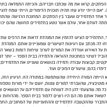
 הפתקים, קראו את מה שכתבו חבריהם, והכיתה התמלאה בת
"אם הייתי יודע שזו תהיה תוכנית הלימודים, הייתי שמח להגי
ר אחד התלמידים שעבר בין הפתקים. המחנכת הרגישה שהתרג
תתה לעולם אחר, עולם אשר נוטע בתלמידים תחושה שהם יכול
, התלמידים הציעו להזמין את המנהלת לראות את הדפים שתל
ו לה מכתב עם רעיונות לשיעורים שמעניינים אותם. המנהלת ד
ת על האירוע ועודדה את המורים לערוך שיחות דומות בשאר הכ
וביל לשינוי במתכונת ההוראה והלמידה בבית הספר – יותר למ
טים; קבוצות עבודה ולמידה בנושאים שעניינו את התלמידים; 
מדו בהם; שיעורים הפוכים ועוד.
א הייתה המורה היחידה שהשתמשה במתודה הזו. הרעיון הזה,
מוטיבציה, שהעברתי למורים וגננות, יושם על ידי מורות נוספות
כל מה שהצעתי להן היה לשוחח עם תלמידיהם על הנושאים שמ
לשאול אותם מה הם היו רוצים ללמוד בבית הספר. מהדוחות ש
התברר שההקשבה לתלמידים וההתעניינות של המחנכים, החמ