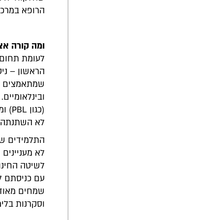
הרופא במרכז
ומה קורה אצל
לעומת תחום 
הראשון – ני
שמתאמצים בד
ובינלאומיים.
(כגו
לא השתנתה ו
התלמידים של
לא מעניינים
לשיטה החינו
עם כניסתם למ
וסקרנות בלי