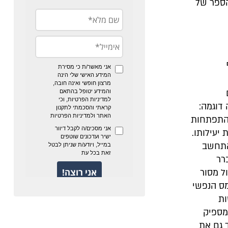
הספר של
דוגמה:
בהתפתחות
יעילותו.
התחשב
רר
ל מסור
ס הנפשי
ות
מספיק
 גם את