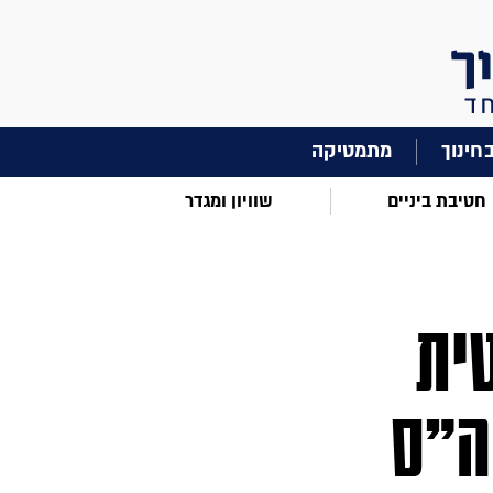
מתמטיקה
חטיבת ביניים
שוויון ומגדר
ית
ה"ס