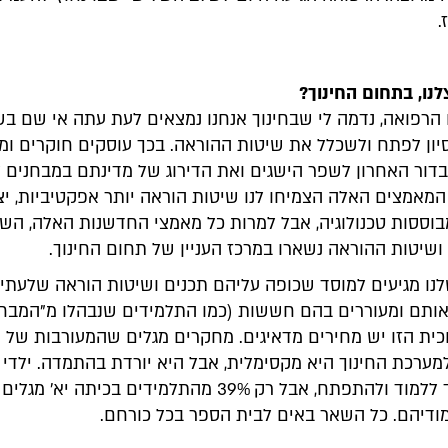
.
נו, בתחום החינוך?
הרפואה, נדמה לי שבחינוך אנחנו נמצאים לעת עתה אי שם ב
סיון לפתח ולשכלל את שיטות ההוראה. בכך עוסקים חוקרים ומ
ור האחרון לשפר הישגים ואת הדירוג של מדינתם במבחנים ל
 המאמצים האלה הצמיחו לנו שיטות הוראה יותר אפקטיביות, יצ
ן PBL) ומבוססות טכנולוגיה, אבל למרות כל מאמצי החדשנות האלה, ה
שיטות ההוראה נשארו במרכז העניין של תחום החינוך.
נו מגיעים למוסד שכופה עליהם תכנים ושיטות הוראה שלעתי
 אותם ומעוררים בהם חששות (כמו התלמידים שנבהלו מ"המבחן"
כית הזו יש מחירים מדאיגים. מחקרים מגלים שהמעורבות של 
ערכת החינוך היא מקסימלית, אבל היא יורדת בהתמדה. ילדי ה
שמחים מאוד ללמוד ולהתפתח, אבל רק 39% מהתלמידים בכיתה יא' מג
מודיהם. כל השאר באים לבית הספר בכל כורחם.