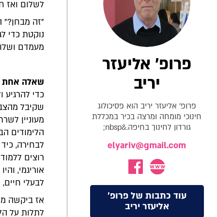
לשלום ואז ח
"זה מבחן?" 
נוקטת כדי ל
מעמדם ושלו
פרופ' אליעזר
יריב
שאלה אחת קט
כדי להרגיע ו
פרופ' אליעזר יריב הוא פסיכולוג
שקיבל מהצבא
חינוכי מומחה ומרצה בכיר במכללת
מעוניין לשר
גורדון לחינוך בחיפה.&nbsp;
הלימודים הב
לבחירה, כיד 
elyariv@gmail.com
רוצים ללמוד 
אוריגמי, והי
לבעלי חיים, 
עוד כתבות של פרופ'
אז ביקשה מה
אליעזר יריב
לתלות על הל