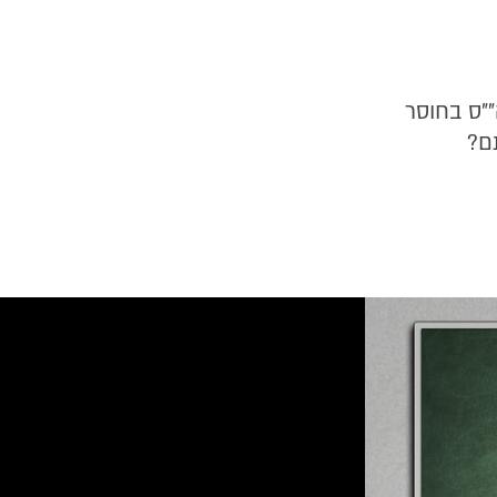
""ס בחוסר
ם?