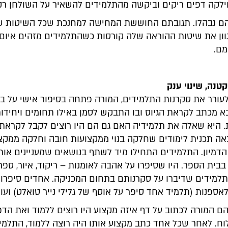
ילקה דפים ריקים וביקשה מהתלמידים להשאיר על השולחן רק
הם נבהלו. תגובתם החוששת המחישה למחנכת שכל השיטות ש
גוון את שיטות ההוראה שלה קורסות כשהתלמידים מזהים איום
מם.
נה, שינוי ענק
לעורר את סקרנות התלמידים, המורה פתחה בסיפור אישי על בנ
 מכתב לקראת הגיוס ובו התבקש לסמן באילו תחומים ויחידות
ת. היא שאלה את תלמידיה האם גם הם היו רוצים לקבל לקראת
אה תכנית לימודים שחלקה בנוי ממקצועות חובה וחלקה ממקצ
הדמיון. התלמידים התחילו מיד לשתף בנושאים שמעניינים אות
בבית הספר. היו שסיפרו על אהבה לאומנות – ריקוד, איור, ספר
ו תלמידים שדיברו על סקרנותם בתחום המכניקה. אחדים סיפרו
לאספנות (תלמיד אחד סיפר על אוסף של גלילי נייר טואלט) ועוד
ם המורה לכתוב על דף איזה מקצוע היו רוצים ללמוד ואת הדפ
וח. לאחר שכל אחד כתב מקצוע אותו היה רוצה ללמוד, התלמי