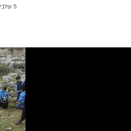
5 שלבים לבניית פרויקט לימודי אקטיביסטי חברתי-סביבתי בבית הספר