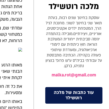
כשהגענו למדר
מלכה רוטשילד
אחת הגתות המ
בריכת מים ג
עוסקת בחינוך שנים רבות, בעלת
הגבעה, משקי
תואר שני בחינוך לשוני. מחנכת לגיל
עמדתי שם, ב
הרך, המטפחת ילדים אקטיביסטים,
אוריניים, ויצירתיים.מובילה בהתמדה
כמטחווי קשת
יוזמה סביבתית ייחודית המשלבת
הרוחות, לא ה
הוראה חוץ כיתתית עם לימודי
ארכיאולוגיה, ומעודדת שיתופי
פעולה בקהילה. הכתיבה מתבססת
על עבודתי בביה"ס ע"ש פרופ' בנציון
מאותו הרגע ה
נתניהו, ברקן.
הבנתי שאני 
malka.rot@gmail.com
לקחת איתי א
את כל זה חשב
עוד כתבות של מלכה
ומסעירות.
רוטשילד
באותו היום 
החיפוש "גתו