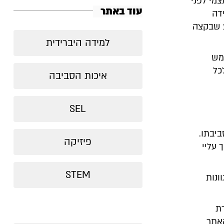
צמי לפני
עוד באתר
דה
ע שבקצה
למידה היברידית
מש
כל
איכות הסביבה
SEL
ביבתו.
פיזיקה
 עליי
STEM
ונות
ת
האתר