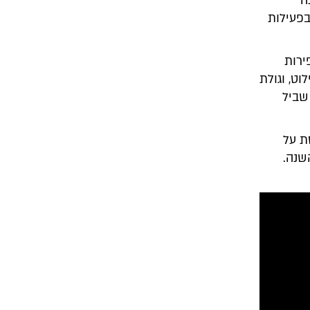
ה
פעילות
ירות
לוט, וגולת
שביל
ת על
שנה.