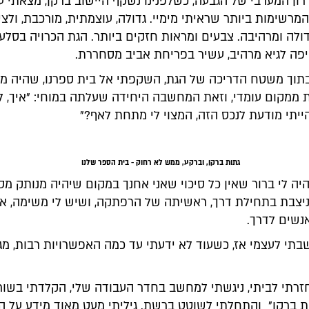
ון המערבי של הגבעה, כשלפנינו נשקף היישוב ברקן, מצאתי ע
רשימות ביותר שראיתי מימיי. גדולה, עוצמתית, מורכבת, ולצי
דולה ומרהיבה. צבעים ומראות חזקים ביותר. הגת הכרויה בסל
פה לגיא מרהיב, עשיר בפריחת אביב מסחררת.
תוך משטח הדריכה של הגת, השקפתי אל בית ספרנו, שהיה מ
 ממקום עומדי, וזאת המחשבה היחידה שעלתה במוחי: "איך, ל
ייתי מודעת לנכס הזה, המצוי לי מתחת לאף?"
גתות ברקן, וברקע, ממש לא רחוק - בית הספר שלנו
יה לי ברור שאין כל סיכוי שאני אחנך במקום שיהיה מנותק מס
ניצבת בתחילת דרך, ראשיתה של הרפתקה, ושיש לי משימה, אך
נשים לדרך.
תי לעצמי אז, כשעוד לא ידעתי עד כמה האפשרויות רבות, מגו
חזרתי לביתי, ניגשתי למחשב בחדר העבודה שלי, הקלדתי בשור
ת ברקן" והתחלתי לשוטט ברשת. גיליתי מעט מאוד מידע על 