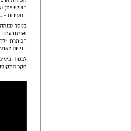
חפירות ארכיא
השלישית) וע
החפירות - כו
בנוסף נבנתה 
ואורגנו ערבי
הכותרת: ילדי
גישה לאתר, שיהיה קצר ובטוח יותר...
לבסוף, בימי
חקר התקופה 