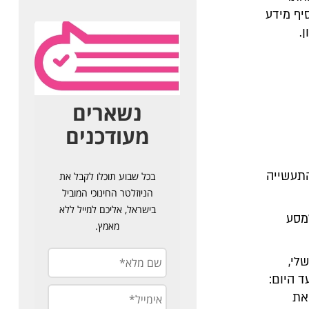
סיף מידע
.
התעשייה
מסע
לי,
ד היום:
את