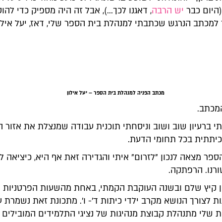
(היום כבר
יש הרבה
, דאגנו לכך...), אבל זה היה מספיק כדי להו
למכתב הנרגש שכתבתי למנהלת בית הספר שלי, דאז, יעל אילון
מכתב הפניה למנהלת בית הספר – יעל אילון
מכתב.
י ברעיון שוב ושוב וניסחתי תוכנית עבודה שמנצלת את אזור 
כיתתית בכל תחומי הדעת.
פר מצאה לנכון "לזרום" איתי והגדירה זאת אף היא, כיציאה ל
ורנו. הרפתקה.
ן קיץ שלם ובשנה העוקבת הקמתי, באחת מהשעות הפרטניות ש
ת לצורך הנושא מקרב ילדי כיתות ד'- ו'. מתכונת זאת נשמרת ע
 שלי מתנהלת קבוצת מנהיגות של נציגי התלמידים המובילים 