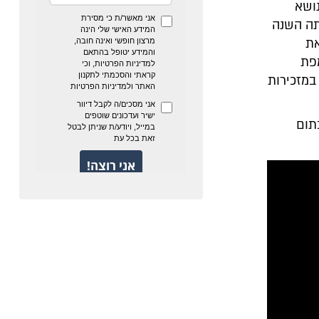
ושא
תה השנה
את
מפת
במזכירות
תום