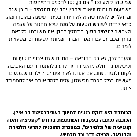
שמישהו קולע נכון? אם כן, נסו להכניס התייחסות
משמעותית גם לשגיאות ולהבין יחד עם התלמיד – היכן שגה
ומדוע? יש להניח שהוא לא היחיד בכיתה ששגה באופן דומה.
כדאי לרדת לשורש הטעות על מנת שלא תחזור על עצמה
ולאפשר לתלמיד בסוף התהליך לתקן את תשובתו. כל זאת
בדרך מכבדת, עם המסר הברור שמותר לטעות וכי מטעויות
לומדים.
ומעבר לכך, לא רק בהוראה – החיים שלנו צרופים טעויות
וכישלונות – חלק מהלמידה זה לדעת להתמודד עם האכזבה,
לקום ולנסות שוב. אם אנחנו לא רוצים לגדל ילדים שנמנעים
מעשייה בגלל הפחד מכישלון, עלינו ללמד אותם איך להתמודד
איתו.
הכותבת היא דוקטורנטית לחינוך באוניברסיטת בר אילן.
הכתבה נכתבה בעקבות השתתפות בקורס "קוגניציה ומטה
קוגניציה של תלמידים", במסגרת התוכנית למדעי הלמידה
וההוראה. מרצה: ד"ר ורד חלמיש.