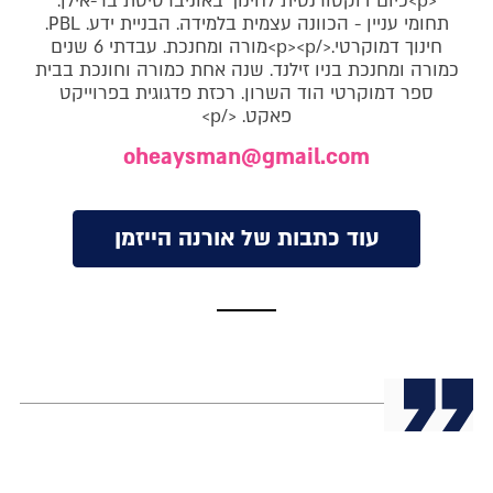
<p>כיום דוקטורנטית לחינוך באוניברסיטת בר-אילן.
תחומי עניין - הכוונה עצמית בלמידה. הבניית ידע. PBL.
חינוך דמוקרטי.</p><p>מורה ומחנכת. עבדתי 6 שנים
כמורה ומחנכת בניו זילנד. שנה אחת כמורה וחונכת בבית
ספר דמוקרטי הוד השרון. רכזת פדגוגית בפרוייקט
פאקט. </p>
oheaysman@gmail.com
עוד כתבות של אורנה הייזמן