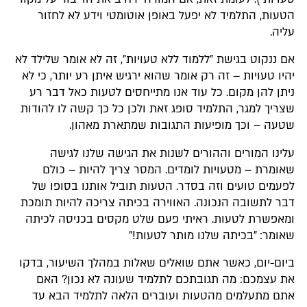
הטעות, התלמיד לא יפעל באופן אוטומטי וידע לא לחזור
עליה.
אם ננקוט בגישת "ללמוד ללא טעויות", זה לא אומר שלילד לא
יהיו טעויות – זה רק אומר שהוא ירגיש איתן רע יותר, כי לא
ניתן להן מקום. כל עוד אנו מתייחסים לטעות כאל דבר רע
שצריך למגר, התלמיד סופג זאת ולכן כל כך קשה לו להודות
שטעה – וכך מופיעות התגובות שמתארת מאהון.
עלינו המורים וההורים לשנות את הגישה שלנו לגישה
שאומרת – מטעויות לומדים. המסר צריך להיות – כולם
לפעמים טועים וזה בסדר. הטעות תוביל אותנו בסופו של
דבר לתשובה הנכונה. האווירה בכיתה צריכה להיות תומכת
ומאפשרת לטעות. ראיתי פעם שלט מקסים בכניסה לכיתה
שאומר: "בכיתה שלנו מותר לטעות!"
ביום-יום, כאשר אתם שואלים שאלות במהלך השיעור, בדקו
את עצמכם: מה תגובתכם לתלמיד שעונה לא נכון? האם
אתם מתעלמים מהטעות ועוברים הלאה לתלמיד הבא עד