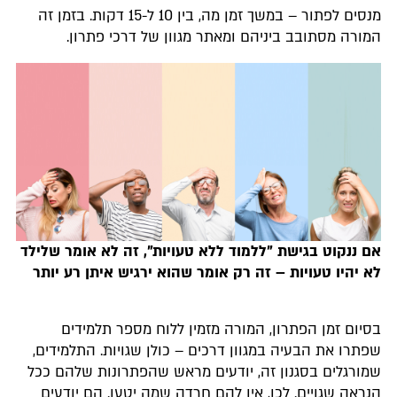
מנסים לפתור – במשך זמן מה, בין 10 ל-15 דקות. בזמן זה
המורה מסתובב ביניהם ומאתר מגוון של דרכי פתרון.
אם ננקוט בגישת "ללמוד ללא טעויות", זה לא אומר שלילד
לא יהיו טעויות – זה רק אומר שהוא ירגיש איתן רע יותר
בסיום זמן הפתרון, המורה מזמין ללוח מספר תלמידים
שפתרו את הבעיה במגוון דרכים – כולן שגויות. התלמידים,
שמורגלים בסגנון זה, יודעים מראש שהפתרונות שלהם ככל
הנראה שגויים. לכן, אין להם חרדה שמה יטעו. הם יודעים