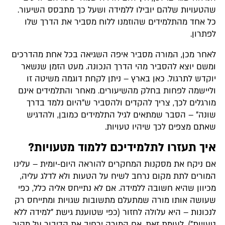
שהטעויות שלהם יובילו ללמידה ושעל כך מתבסס השיעור.
כל אחד מהתלמידים שהוזמנו ללוח מסביר את הדרך שלו
לפתרון.
לאחר מכן, המורה מסביר איפה השגיאה בכל אחת מהדרכים
ומשם יוצא להסביר מהי הדרך הנכונה. מעט הזמן שנשאר
יוקדש לתרגול. כאן בארץ – ניתן לקחת דוגמה משיטה זו
וליישמה לפחות בחלק מהשיעורים. מאחר והתלמידים אינם
מורגלים לכך, צריך להקדים ולהסביר ש"היום נלמד בדרך
שונה" – הסבר שמתאים לגיל התלמידים כמובן, ולהדגיש
שאתם מצפים לכך שיהיו טעויות.
איך תעזרו לתלמידיכם ללמוד מטעויות?
אם ניקח את מסקנות המחקרים להוראה היום-יומית – עלינו
המורים לתת מקום נרחב לשיח על הטעות ולא לדלג עליה,
מכיוון שהיא חשובה ללמידה. אם לא נתייחס אליה כלל, כפי
שעושה אותו מורה שמתעלם מתשובות שגויות ומתייחס רק
לנכונות – היא עלולה לחזור (כפי שטוענת גישת "למידה ללא
טעויות"). לעומת זאת, אם המורה ירחיב את הדיבור על מקור