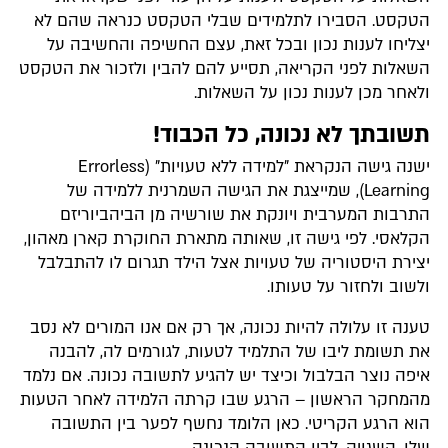
הטקסט. הסבירו לתלמידים שבלי הטקסט כנראה שהם לא
יצליחו לענות נכון ובכל זאת, עצם החשיפה והחשיבה על
השאלות לפני הקריאה, תסייע להם להבין ולזכור את הטקסט
ולאחר מכן לענות נכון על השאלות.
תשובתך לא נכונה, כל הכבוד!
ישנה גישה הנקראת "למידה ללא טעויות" (Errorless
Learning), שמייצגת את הגישה השמרנית ללמידה של
התרבות המערבית ויונקת את שורשיה מן הביהביוריזם
הקלאסי. לפי גישה זו, שאותה מתארת החוקרת קארן מאהון,
יצירת היסטוריה של טעויות אצל הילד תגרום לו להתבלבל
ולשוב ולחזור על טעותו.
טענה זו עלולה להיות נכונה, אך רק אם אנו המורים לא נסב
את תשומת ליבו של התלמיד לטעות, לגורמים לה, להבנה
איפה נוצר הבלבול וכיצד יש להגיע לתשובה נכונה. אם נלמד
מהמחקר הראשון – הרגע שבו קרתה הלמידה לאחר הטעות
הוא הרגע הקריטי. כאן הלומד נחשף לפער בין התשובה
שלו, השגויה, לבין התשובה הנכונה.