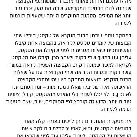
מה לדעתכם היו התוצאות? מתברר שמשתתפי הקבוצה
שניתנה להם הבחינה המקדימה, שבה הם טעו, זכרו טוב
יותר את המילים. מסקנת החוקרים הייתה שטעויות תורמות
ללמידה.
במחקר נוסף, שבחן הבנת הנקרא של טקסט, קיבלו שתי
קבוצות של לומדים טקסט לקריאה. בקבוצה אחת קיבלו
המשתתפים שאלות מטרימות לפני שקיבלו את הטקסט,
עליהן ענו במשך שתי דקות ולאחר מכן, קיבלו את הטקסט
לקריאה למשך שמונה דקות. הקבוצה השנייה קראה במשך
עשר דקות ובסיום הקריאה שתי הקבוצות ענו על שאלות
הבנת הנקרא. תוצאות המחקר היו שמשתתפי הקבוצה
הראשונה, אלה שקיבלו שאלות מטרימות – ומן הסתם ענו
לא נכון, כי לא יכלו לענות בלי המידע מהטקסט, קיבלו ציונים
טובים יותר. מדוע זה קורה? לפי החוקרים, שוב, עצם הטעות
תרמה ללמידה.
את מסקנות המחקרים ניתן ליישם בצורה קלה מאוד
בהוראת טקסטים, והיא, לאפשר לתלמידים לקרוא את
השאלות על הטקסט ולענות עליהן עוד לפני שקראו את