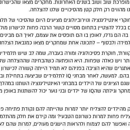
 מופרכת שוב ושוב בשנים האחרונות. מחקרים מצאו שהכישרונ
 מהווים רק חלק קטן מהסיכויים שלנו להצלחה.
וקרי אינטיליגנציה ונוירוביולוגים מציעים היום שהסיכוי של תל
 בכלל להצטיין בתחום מסויים קשור הרבה פחות לכישרון מול
בה הם גדלו, לאופן בו הם תופסים את עצמם, לאיך הם מבינים
ידה ולבסוף – לתכונה אחת שמחקרים מצאו כמנבאת הצלחה
קוורת', חוקרת פסיכולוגיה ומורה בעברה, שמה לב שיש תלמידי
תר ויש כאלה שפחות. היא הופתעה כשהבחינה שההצלחה של
תגרים שהיא הציבה בפניהם לא תמיד הייתה קשורה לכישרון 
שהיא ראתה בהם. למעשה, לאחר מבחני IQ לתלמידים שביצעה ב
שגם הציונים של הילדים במבחני האינטיליגנציה השתנו במהלך
היא בדקה במחקר וגילתה שהIQ של ילדים ובני נוער יכול להשתנות בא
 מהילדים להצליח יותר למרות שהייתה להם נקודת פתיחה פח
ליח פחות למרות כשרונם הטבעי? ומה קידם את חלק מהתלמי
ואפשר להם לצמוח ולהראות הישגים מעולים, למרות שהם לא 