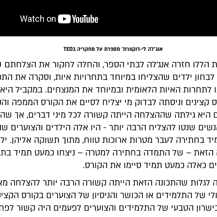
אנג'לה לי-דוקוורת' מספרת על מחקריה בTED
הללו חזרה אנג'לה לבתי הספר, והחלה לחקור את הצלחתם של
לבחון ילדים שהצליחו במיוחד בתחרויות איות, וסקרה את התכ
ו לתחרות האיות הלאומית ובמיוחד את המנצחים. במקביל היא
ס קצינים וניסתה לבדוק מי יצליח לסיים את הקורס הממפה וה
 היא גילתה שההצלחה הייתה קשורה לכל מיני דברים, אך שהי
שים שנטו להצליח הרבה יותר - היו אלה הילדים והצוערים שהי
ד בחתירה לעבר מטרות ארוכות טווח, מתוך תשוקה אליהן. ילד
 הזאת – של התמדה בחתירה למטרה – ניצחו כמעט תמיד בתח
ים כאלה כמעט תמיד סיימו את הקורס.
 המילולי של התלמידים או הכושר והניסיון של הצוערים בקורס הקצינ
שרון הטבעי של התלמידים והצוערים לפעמים היה קשור לפח