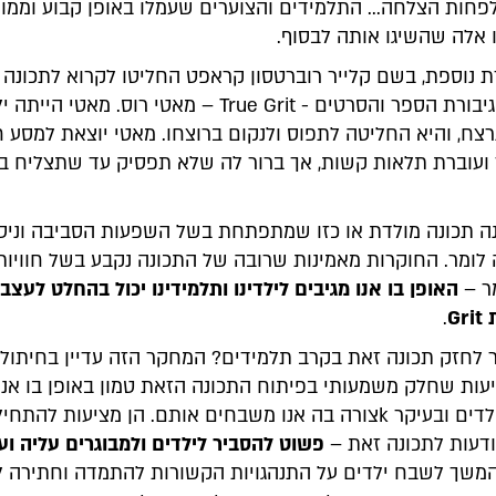
פחות הצלחה... התלמידים והצוערים שעמלו באופן קבוע וממו
 אלה שהשיגו אותה לבסוף.
רת נוספת, בשם קלייר רוברטסון קראפט החליטו לקרוא לתכונה
Grit, על שם גיבורת הספר והסרטים - True Grit – מאטי רוס. מאט
נרצח, והיא החליטה לתפוס ולנקום ברוצחו. מאטי יוצאת למסע ח
ר ועוברת תלאות קשות, אך ברור לה שלא תפסיק עד שתצליח 
Grit הינה תכונה מולדת או כזו שמתפתחת בשל השפעות הסביבה וניסי
לומר. החוקרות מאמינות שרובה של התכונה נקבע בשל חוויות
מר –
האופן בו אנו מגיבים לילדינו ותלמידינו יכול בהחלט לעצב
G
.
 לחזק תכונה זאת בקרב תלמידים? המחקר הזה עדיין בחיתוליו
עות שחלק משמעותי בפיתוח התכונה הזאת טמון באופן בו אנח
מתייחסים לילדים ובעיקר kצורה בה אנו משבחים אותם. הן מציעות להתחי
עות לתכונה זאת –
פשוט להסביר לילדים ולמבוגרים עליה וע
המשך לשבח ילדים על התנהגויות הקשורות להתמדה וחתירה 