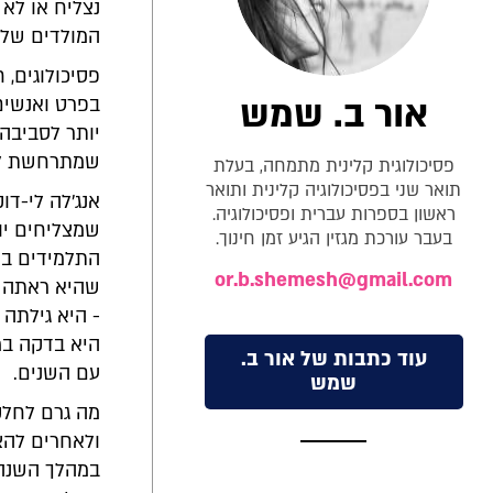
נצליח או לא
המולדים שלנו
פסיכולוגים, ח
אור ב. שמש
בפרט ואנשים
יותר לסביבה 
שמתרחשת למ
פסיכולוגית קלינית מתמחה, בעלת
תואר שני בפסיכולוגיה קלינית ותואר
אנג'לה לי-דו
ראשון בספרות עברית ופסיכולוגיה.
שמצליחים יו
בעבר עורכת מגזין הגיע זמן חינוך.
התלמידים בא
or.b.shemesh@gmail.com
- היא גילתה 
עוד כתבות של אור ב.
עם השנים.
שמש
מה גרם לחלק
ולאחרים להצ
במהלך השנה 