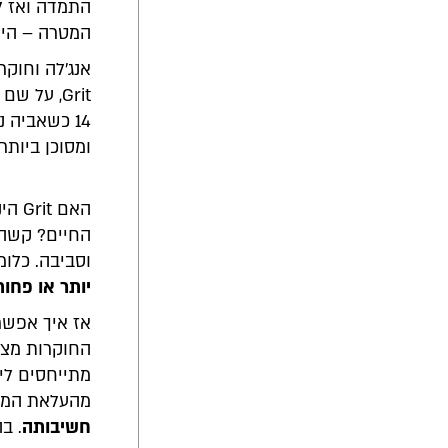
התמדה ואז ל
המטרה – היו
אנג'לה וחוק
14 כשאביה 
ומסוכן ביות
האם 
החיים? קשה 
וסביבה. כלו
יותר או פחות rit
אז איך אפשר
החוקרות מצי
מהעלאת המוד
חשיבותה
. ב