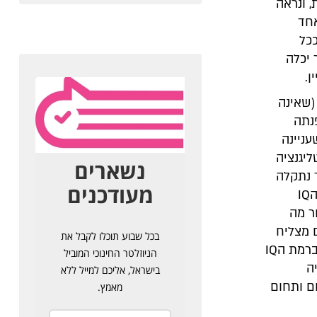
 ונראה
אחד
כל
 יכלה
ן.
(שאינה
נתה
ניינה
יגנציה
 נתקלה
אנג'לה במחקריה של קתרין קוקס, אחת מהחוקרות שעבדו על פיתוח מבחן הIQ
ר מה
ם מצליח
במיוחד בתחומו ואף למישהו שיוצר שינוי בעולם. קתרין מצאה שאין מדובר ברמת הIQ
ה
ם ותחום