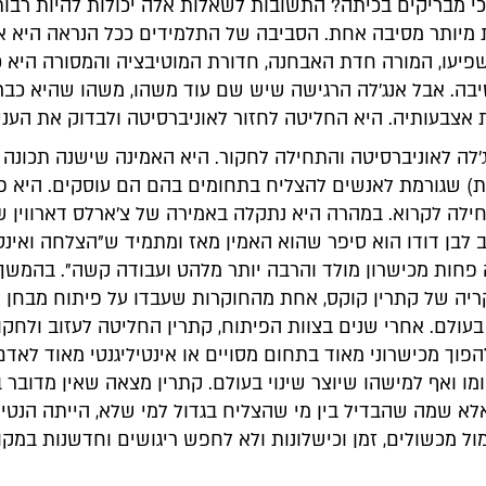
י מבריקים בכיתה? התשובות לשאלות אלה יכולות להיות רבות,
 מיותר מסיבה אחת. הסביבה של התלמידים ככל הנראה היא 
יעו, המורה חדת האבחנה, חדורת המוטיבציה והמסורה היא כ
יבה. אבל אנג'לה הרגישה שיש שם עוד משהו, משהו שהיא כבר
אצבעותיה. היא החליטה לחזור לאוניברסיטה ולבדוק את העניי
'לה לאוניברסיטה והתחילה לחקור. היא האמינה שישנה תכונה 
) שגורמת לאנשים להצליח בתחומים בהם הם עוסקים. היא פ
ילה לקרוא. במהרה היא נתקלה באמירה של צ'ארלס דארווין שע
לבן דודו הוא סיפר שהוא האמין מאז ומתמיד ש"הצלחה ואינטל
 פחות מכישרון מולד והרבה יותר מלהט ועבודה קשה". בהמשך
בעולם. אחרי שנים בצוות הפיתוח, קתרין החליטה לעזוב ולחקו
פוך מכישרוני מאוד בתחום מסויים או אינטיליגנטי מאוד לאד
אלא שמה שהבדיל בין מי שהצליח בגדול למי שלא, הייתה הנטיי
ל מכשולים, זמן וכישלונות ולא לחפש ריגושים וחדשנות במקו