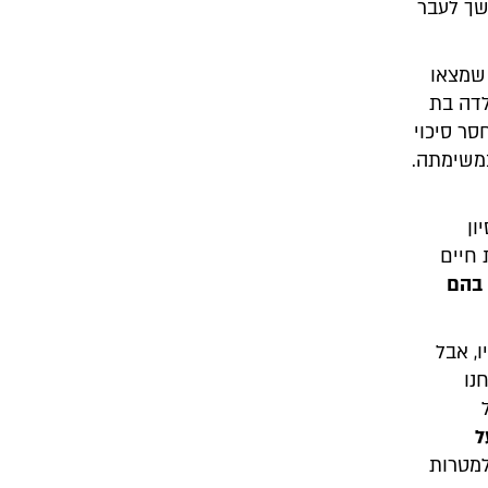
שך לעבר
 שמצאו
י הייתה ילדה בת
סר סיכוי
במשימתה.
ון
 חיים
 בהם
, אבל
נו
ל
ל
למטרות