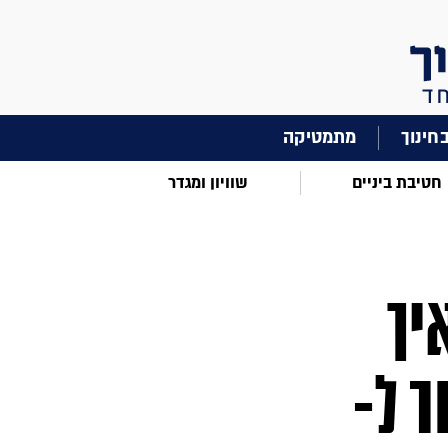
מתמטיקה
חטיבת ביניים
שוויון ומגדר
יך
ר ל-