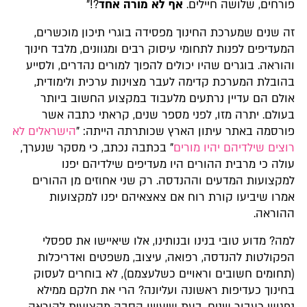
פורחים, שלושה חיילים.
אף לא מורה אחד
?!"
זה שנים שמערכת החינוך מפסידה בוגרי תיכון מוכשרים,
המעדיפים לפנות לתחומי עיסוק רבים ומגוונים, מלבד חינוך
והוראה. בוגרים שהיו יכולים להפוך למורים נהדרים, ולסייע
בהובלת המערכת קדימה לעבר מצוינות ערכית ולימודית,
אולם הם עדיין נרתעים מלעבוד במקצוע החשוב ביותר
בעולם. יתרה מזו, לפני מספר שנים, קראתי כתבה אשר
פורסמה באתר עיתון הארץ שכותרתה הייתה: "
הישראלים לא
רוצים שילדיהם יהיו מורים
" בכתבה נכתב, כי מסקר שנערך,
עולה כי מרבית ההורים היו מעדיפים שילדיהם יפנו
למקצועות המדעים וההנדסה. רק שני אחוזים מן ההורים
אמרו שיביעו קורת רוח אם צאצאיהם יפנו למקצועות
ההוראה.
למה? מדוע טובי בנינו ובנותינו, אלו שיאיישו את ספסלי
הפקולטות להנדסה, רפואה, עיצוב, משפטים ואדריכלות
(תחומים חשובים וראויים כשלעצמם), לא בוחרים לעסוק
בחינוך כעדיפות ראשונה ועליונה? הרי את חלקם ממילא