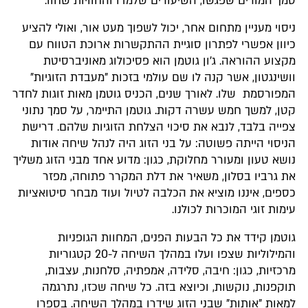
סמך המורים שפגשו, השיעורים שלמדו והחוויות שחוו.
ניסוי מעניין מתחום אחר, יכול לשפוך מעט אור, ואולי להציע
כיוון אפשרי לפתרון סוגיית ההתקשרות ארוכת הטווח עם
מקצוע ההוראה. ג'ון גוטמן הוא פסיכולוג מאוניברסיטת
וושינגטון, אשר קנה לו שם עולמי בזכות "מעבדת הזוגיות"
המפורסמת שלו. לאורך שנים, הכניס גוטמן מאות זוגות לחדר
קטן, למשך חמש עשרה דקות. גוטמן התיימר, על סמך נתוני
צפייה בלבד, לנבא את סיכוי הצלחת הזוגיות שלהם. דרישת
הניסוי הייתה פשוטה: על בני הזוג היה לנהל שיחה אודות
נושא טעון ומעורר מחלוקת, כגון: מדוע אחד מבני הזוג משליך
את גרביו בסלון, משאיר את דלת המקרר פתוחה, מפזר
כספים, איננו מוציא את הכלבה לטיול ועוד מבחר סיטואציות
עימות זוגי המוכרות לכולנו.
גוטמן קידד את כל הבעות הפנים, המחוות הגופניות
והמילוליות שצפו ועלו במהלך השיחה ל-20 קטגוריות
מרכזיות, כגון: חיבה, סלידה, אמפתיה, סלחנות, עצבות,
תוקפנות, נוקשות, וכיוצא בזה. כל שיחה שכזו, נתרגמה
למאות "אותות" שבני הזוג שידרו במהלך השיחה. בספרו