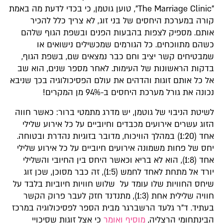
"The Marriage Clinic", טוען גוטמן, כי בכדי לדעת מה באמת
קורה במערכת היחסים של בני זוג, לא צריך כלל להכיר
אותם. מספיק לצפות בהבעות הפנים ובשפת הגוף שלהם
כשהם מתווכחים. כל הגורמים שמכשילים נישואים או
שמבטיחים קשר יציב וחם כבר נמצאים שם, בשפת הגוף,
בדקות הראשונות של העימות. לאחר מספר שנים, הוא שב
אל כל אותם זוגות והדהים את עולם הפסיכולוגיה בכך שניבא
נכונה את גורל מערכת היחסים ב-94% מן המקרים!
לשיטת הניבוי של גוטמן, יש מדרג מתמטי ברור: כאשר חווה
הזוג עשרים אירועים מכבדים וחיוביים על כל אירוע שלילי
אחד (1:20) במהלך הוויכוח, מדובר בזוגיות נהדרת ובטוחה.
יחס של פחות משמונה אירועים חיוביים על כל אירוע שלילי
אחד (1:8), הוא לא בריא וכאשר היחס בין החיובי והשלילי
יורד אל מתחת לאחד לחמש (1:5), זה כבר מסוכן, שכן זוג
שיחס החוויות שלו עומד על שלוש חוויות חיוביות בלבד על
חוויה שלילית אחת (1:3), מתנדנד חזק לעבר פרוק הקשר
בעתיד. ד"ר גלעד הרשברגר מבית הספר לפסיכולוגיה במרכז
הבינתחומי הרצליה,
מוסיף ואומר
כי אצל זוגות שסיכויי