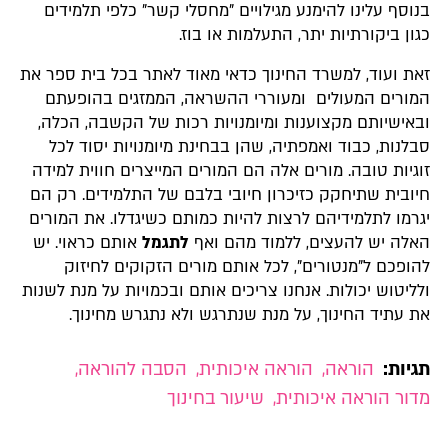
בנוסף עלינו להימנע מגילויים "מחסלי קשר" כלפי תלמידים
כגון ביקורתיות יתר, התעלמות או בוז.
זאת ועוד, למשרד החינוך כדאי מאוד לאתר בכל בית ספר את
המורים המעולים ומעוררי ההשראה, הממזגים בהופעתם
ובאישיותם מקצוענות ומיומנויות רכות של הקשבה, הכלה,
סבלנות, כבוד ואמפתיה, שהן בבחינת מיומנויות יסוד לכל
זוגיות טובה. מורים אלה הם המורים המייצרים חווית למידה
חיובית שתיחקק כזיכרון חיובי בלבם של התלמידים. רק הם
יגרמו לתלמידיהם לרצות להיות כמותם כשיגדלו. את המורים
האלה יש להעצים, ללמוד מהם ואף
לתגמל
אותם כראוי. יש
להופכם ל"מנטורים", לכל אותם מורים הזקוקים לחיזוק
ולליטוש יכולות. אנחנו צריכים אותם ובכמויות על מנת לשנות
את עתיד החינוך, על מנת שנתרגש ולא נתגרש מחינוך.
תגיות:
הוראה
,
הוראה איכותית
,
הסבה להוראה
,
מדור הוראה איכותית
,
שיעור בחינוך