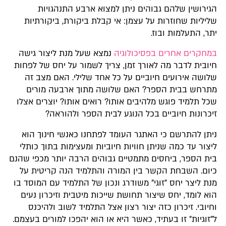
הגירושין שלהם גבוהים ניתן למצוא ארבע התנהגויות
שליליות שחוזרות על עצמן: אי קבלת ביקורת, ביקורתיות
יתר, התעלמות ובוז.
במחקרים אחרים בפסיכולוגיה
נמצא שעל מנת ליצור גישה
חיובית לדבר מה לאורך זמן, צריך לשמור על יחס של לפחות
שלושה אירועים חיוביים על כל אחד שלילי. האם מצב זה
מתרחש בבית הספר? האם שלושה מתוך ארבעה מורים
שכל תלמיד פוגש מלהיבים אותו? רואים אותו? יוצרים אצלו
זיכרונות חיוביים בכל הנוגע לבית הספר ולהוראה?
ניתן להתרשם כי האתגר העומד לפתחנו כאנשי חינוך הוא
ליצור עד כמה שניתן חוויות חיוביות ומעצימות בתוך כותלי
בית הספר, ביחסים מתמטיים גבוהים הרבה יותר מכפי שהנם
כיום. השבחת הקשר בין המורה והתלמיד הנה קריטית על
מנת ליצר יחס "זוגי" משודרג ונכון של התלמיד עם המוסד בו
הוא לומד, יחס שיצור תחושת שייכות מיטבית וזיכרון נעים
וחיובי. זיכרון כזה יצור רצון אצל התלמיד לשוב ולהיכנס
ל"זוגיות" זו בעתיד, כאשר היא או הוא יהפכו למורים בעצמם.