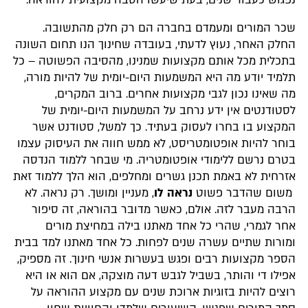
נפגוש כעבור שנים, בעת שיעשו הסבה מקצועית להוראה.
שכר המורים ומעמדם בחברה הם רק חלק מהתשובה.
החלק האחר, נעוץ לדעתי, בעובדה שחינוך הנו תחום השונה
בתכלית מכל אותם מקצועות שמנינו, מהסיבה הפשוטה – כל
תלמיד יודע מה היא המשמעות היום-יומית של להיות מורה,
מה שאינו נכון לגבי מקצועות אחרים. ברוב המקרים,
לסטודנטים אין ידע נרחב על המשמעות היום-יומית של
המקצוע בו בחרו לעסוק בעתיד. כך למשל, סטודנט אשר
בוחר להיות אופטומטריסט, לא ממש חווה את העיסוק עצמו
בטרם נרשם ללימודי אופטומטריה. מי שבחר ללמוד הנדסה
אזרחית לא באמת תכנן גשרים ומחלפים, הוא הלך ללמוד זאת
משום שהדבר פשוט
נראה לו
, מעניין ומושך. רק נראה. לא
הרבה מעבר לזה. אולם, כאשר מדובר בהוראה, זה סיפור
אחר לגמרי, שהרי כל אחד מאתנו בילה במחיצת מורים
ומורות שתיים עשרה שנים לפחות. כל אחד מאתנו למד בבית
הספר מקצועות רבים ופגש בעשרות אנשי חינוך. זה מספיק,
אפילו די והותר, בשביל לגבש דעה מוצקה, אם הוא או היא
רוצים להיות בזוגיות ארוכת שנים עם מקצוע ההוראה על