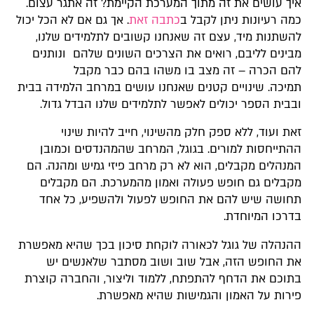
איך עושים את זה מתוך המערכת הקיימת? זה אתגר עצום.
כמה רעיונות ניתן לקבל ב
כתבה זאת
. אך גם אם לא הכל יכול
להשתנות מיד, עצם זה שאנחנו קשובים לתלמידים שלנו,
מבינים לליבם, רואים את הצרכים השונים שלהם ונותנים
להם הכרה – זה מצב בו משהו בהם כבר מקבל
תמיכה. שינויים קטנים שאנחנו עושים במרחב הלמידה בבית
ובבית הספר יכולים לאפשר לתלמידים שלנו הבדל גדול.
זאת ועוד, ללא ספק חלק מהשינוי, חייב להיות שינוי
ההתייחסות למורים. בגוגל, המרחב שהמהנדסים וכמובן
המנהלים מקבלים, הוא לא רק מרחב פיזי גמיש ומהנה. הם
מקבלים גם חופש פעולה ואמון מהמערכת. הם מקבלים
תחושה שיש להם את החופש לפעול ולהשפיע, כל אחד
בדרכו המיוחדת.
ההנהלה של גוגל לכאורה לוקחת סיכון בכך שהיא מאפשרת
את החופש הזה, אבל שוב ושוב מסתבר שלאנשים יש
בתוכם את הדחף להתפתח, ללמוד וליצור, והחברה קוצרת
פירות על האמון והגמישות שהיא מאפשרת.