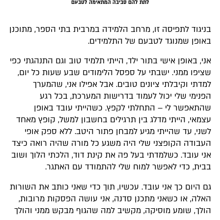
לתת להם סביבה המתאימה לטבעם
בניגוד לתפיסה זו, מרחב הלמידה במרבית בתי הספר, מתוכנן
באופן שמנוגד לטבעם של התלמידים.
אני, באופן אישי בתור ילד, הייתי תלמיד טוב וגם התנהגתי כפי
שציפו ממני. ישבתי על ספסל הלימודים שבע שעות כל יום,
למדתי וקיבלתי ציונים טובים. אבל אפילו אני, שהמערך
הפנימי שלי יכול לעמוד בדרישות המערכת, בכל רגע
שהתאפשר לי – התחלתי לקפץ. כשהייתי עובד באופן
עצמאי, הייתי מדלג בין תרגילים בחשבון למשל, קופץ מאחד
לשני, עד שהייתי מגיע למבחן פתור היטב. ללא ספק אופי
העבודה הקופצני שלי היה משגע כל מורה שהיה רואה כיצד
אני עובד. כשלמדתי בעל פה את קינת דוד, הלכתי הלוך ושוב
בבית, כדי לאפשר למוח שלי להתמודד עם האתגר.
גם היום כך אני עובד. עכשיו, תוך כדי שאני כותב את השורות
האלה, או כשאני מתכנן סדנה, אני עושה הפסקות מרובות,
הולך, שומע מוסיקה, מקשיב למה שהגוף מבקש ממני והולך