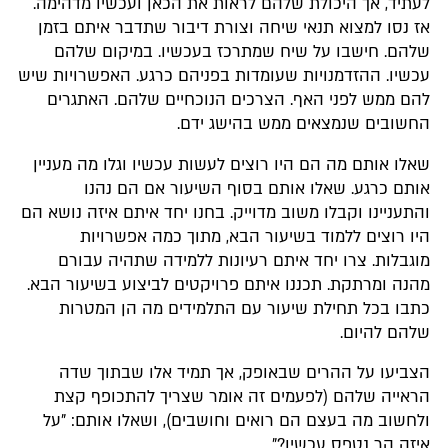
לעתיד, אך היכולת שלהם לראות את הכאן ועכשיו מדהימה.
אז נסו למצוא תנאי שיחה וצורת דיבור שתדבר איתם בזמן
שלהם. חישבו על שיח שמתרכז בעכשיו. במיקום שלהם
עכשיו. ההזדמנויות שעומדות בפניהם כרגע. האפשרויות שיש
להם ממש לפני האף. הצרכים הנוכחיים שלהם. האתגרים
החשובים שנמצאים ממש בהישג ידם.
שאלו אותם מה הם היו רוצים לעשות עכשיו וגלו מה מעניין
אותם כרגע. שאלו אותם בסוף השיעור אם הם נהנו
והתעניינו וקבלו משוב מדוייק. בחנו יחד איתם איזה נושא הם
היו רוצים ללמוד בשיעור הבא, מתוך כמה אפשרויות
מוגבלות. צרו יחד איתם רעיונות ללמידה שתהיה עבורם
מהנה ומרתקת. תכננו איתם פרויקטים לביצוע בשיעור הבא.
כתבו בכל תחילת שיעור עם התלמידים מה הן המטרות
שלהם להיום.
הצביעו על ההרים שבאופק, אך תמיד אלו שבתוך שדה
הראייה שלהם (לפעמים זה אומר שצריך להתכופף קצת
ולחשוב מה בעצם הם רואים וחושבים), ושאלו אותם: "על
איזה הר נטפס עכשיו?"