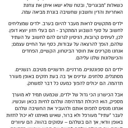
כשאלות "מבוגרים", ובטח שלא ישאו איתן את צחנת
האחריות והדין וחשבון שחשיבה בוגרת מביאה עמה.
ילדים מתקשים לראות מעבר להיום בערב. ילדים שמצליחים
לחשוב על סוף השבוע המתקרב - הם בעלי חזון יוצא דופן.
לכן, לעיתים קרובות, הניסיון לגרום להם לחשוב על העתיד
שלהם, הופך להרצאה על עבודות, כסף ועל החיים עצמם;
אנחנו מקרינים את חוסר הביטחון, הקשיים, הפחדים
והכישלונות שלנו עליהם.
ילדים הם ספונטניים. מרדניים. חדשניים מטיבם. רגשניים.
מסתגלים. סלחנים. עדינים אך בה בעת חזקים באופן מעורר
תדהמה. הם יכולים להפוך כמעט כל דבר למשחק.
אבל הכישרון הכי גדול של ילדים, שכמעט תמיד לא מוערך
מספיק, הוא היכולת המדהימה שלהם לחיות בכאן ועכשיו.
אנחנו מנסים לתפוס אותם ולהעביר את החשיבה שלהם
לעבר "עתיד" מעורפל ולא ברור, שאיש מאיתנו לא יכול לחזות
באופן וודאי, אך הם בשלהם – עסוקים בהווה. הם עיוורים