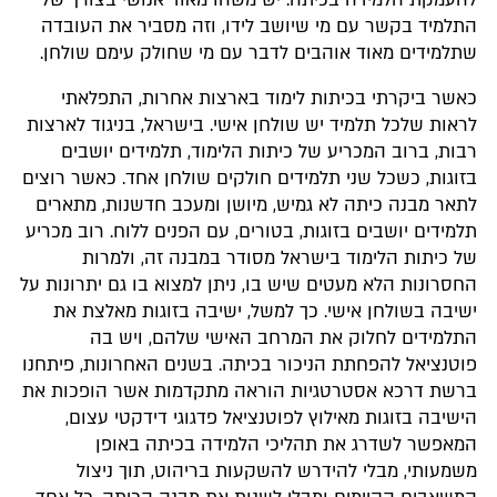
להעמקת הלמידה בכיתה. יש משהו מאוד אנושי בצורך של
התלמיד בקשר עם מי שיושב לידו, וזה מסביר את העובדה
שתלמידים מאוד אוהבים לדבר עם מי שחולק עימם שולחן.
כאשר ביקרתי בכיתות לימוד בארצות אחרות, התפלאתי
לראות שלכל תלמיד יש שולחן אישי. בישראל, בניגוד לארצות
רבות, ברוב המכריע של כיתות הלימוד, תלמידים יושבים
בזוגות, כשכל שני תלמידים חולקים שולחן אחד. כאשר רוצים
לתאר מבנה כיתה לא גמיש, מיושן ומעכב חדשנות, מתארים
תלמידים יושבים בזוגות, בטורים, עם הפנים ללוח. רוב מכריע
של כיתות הלימוד בישראל מסודר במבנה זה, ולמרות
החסרונות הלא מעטים שיש בו, ניתן למצוא בו גם יתרונות על
ישיבה בשולחן אישי. כך למשל, ישיבה בזוגות מאלצת את
התלמידים לחלוק את המרחב האישי שלהם, ויש בה
פוטנציאל להפחתת הניכור בכיתה. בשנים האחרונות, פיתחנו
ברשת דרכא אסטרטגיות הוראה מתקדמות אשר הופכות את
הישיבה בזוגות מאילוץ לפוטנציאל פדגוגי דידקטי עצום,
המאפשר לשדרג את תהליכי הלמידה בכיתה באופן
משמעותי, מבלי להידרש להשקעות בריהוט, תוך ניצול