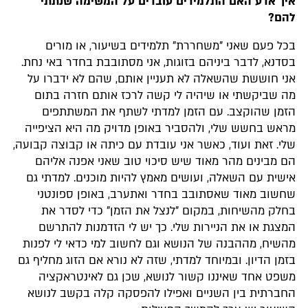
איך אדע האם התלמידים עובדים על המשימה שנתתי
להם?
בכל פעם שאני "משחררת" תלמידים בשיעור, או מורים
בסדנא, לדבר ביניהם בזוגות, אני מסתובבת בחדר באי נחת.
אני חוששת שהשאלה לא תעניין אותם, שהם לא ידברו על
מה שביקשתי או שיהיה לי קשה לרכז אותם חזרה בתום
הזמן שהוקצב. עם הזמן למדתי לשתף את המשתתפים
מראש בחשש שלי, ולהסביר באופן מדויק מה היא הציפייה
שלי. זאת ועוד, כאשר אני עובדת עם כיתה או קבוצה קבועה,
הם מבינים מהר מאוד שיש סיכוי טוב שאני אפנה אליהם
אישית עם השאלה, ועושים מאמץ להיות מוכנים. למדתי גם
שחשוב מאוד שאסתובב בחדר ואתערב, באופן ספונטני
בחלק מהשיחות, במקום "לנצל את הזמן" כדי לסדר את
המצגת או את הניירות שלי. כך יש לי הזדמנות להתרשם
מהשיח, מההבנה של הנושא וגם לחשוב למי כדאי לי לפנות
בזמן הדיון. ובמיוחד למדתי, שזה לא נורא אם הזוג מחליף גם
משפט אחד שאיננו קשור לנושא, שכן גם לאינטראקציה
החברתית בין השניים ואפילו להפסקה קלה בקשב לנושא