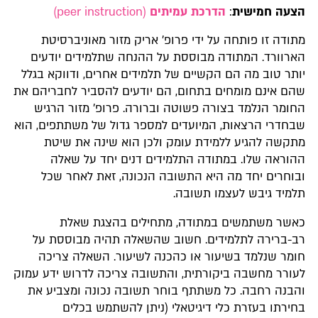
הצעה חמישית
:
הדרכת עמיתים
(peer instruction)
מתודה זו פותחה על ידי פרופ' אריק מזור מאוניברסיטת
הארוורד. המתודה מבוססת על ההנחה שתלמידים יודעים
יותר טוב מה הם הקשיים של תלמידים אחרים, ודווקא בגלל
שהם אינם מומחים בתחום, הם יודעים להסביר לחבריהם את
החומר הנלמד בצורה פשוטה וברורה. פרופ' מזור הרגיש
שבחדרי הרצאות, המיועדים למספר גדול של משתתפים, הוא
מתקשה להגיע ללמידת עומק ולכן הוא שינה את שיטת
ההוראה שלו. במתודה התלמידים דנים יחד על שאלה
ובוחרים יחד מה היא התשובה הנכונה, זאת לאחר שכל
תלמיד גיבש לעצמו תשובה.
כאשר משתמשים במתודה, מתחילים בהצגת שאלת
רב-ברירה לתלמידים. חשוב שהשאלה תהיה מבוססת על
חומר שנלמד בשיעור או כהכנה לשיעור. השאלה צריכה
לעורר מחשבה ביקורתית, והתשובה צריכה לדרוש ידע עמוק
והבנה רחבה. כל משתתף בוחר תשובה נכונה ומצביע את
בחירתו בעזרת כלי דיגיטאלי (ניתן להשתמש בכלים