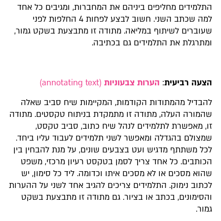
התלמידים מחליפים ביניהם את המחברות, ומגיבים כל אחד
למה שכתב השני. חשוב לבצע לפחות 4 החלפות לפני
שעוברים לשיתוף במליאה. מתודה זו מתבצעת בשקט גמור,
ומתרגלת את התלמידים גם בכתיבה.
הצעה רביעית
:
הערות צבעוניות
(annotating text)
להבדיל מהמתודות הקודמות, המקיימות שיח סביב שאלה
שהמורה העלה, מתודה זו מתמקדת בניתוח טקסטים. מתודה
זו, מאפשרת לתלמידים לנהל שיח כתוב, סביב טקסט,
שמצולם בהגדלה ומאפשר לשני תלמידים לעבוד עליו ביחד.
לכל משתתף מדגיש ועט בצבעים שונים, על מנת להבחין בין
הכותבים. כל אחד צריך לסמן בטקסט רעיון מרכזי, משפט
שהוא מסכים או לא מסכים איתו וכדומה. ליד כל סימון, יש
לכתוב נימוק. התלמידים צריכים להגיב אחד לשני על ההערות
והסימונים, בכתב או בציור. גם מתודה זו מתבצעת בשקט
גמור.