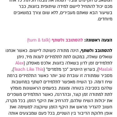
המשאבים הקיימים ומבלי לשנות את מבנה הכיתה. כל אחד
מכם יכול להתחיל ליישם למידה שיתופית בזוגות, כבר
בשיעור הבא שאתם מעבירים, ללא שום צורך במשאבים
מיוחדים.
הצעה ראשונה:
להסתובב ולשתף
(turn & talk)
להסתובב ולשתף,
הינה מתודה פשוטה ליישום. כאשר אנחנו
שואלים שאלה, במקום לתת לתלמידים לענות מיד, ניתן
לתלמידים זמן לדון בשאלה בזוגות. אלכס מאסלק (
Alex
Maslak
), בערוץ היוטיוב "כך מלמדים" (
Teach Like This
),
מסביר שמתודה זו עובדת טוב יותר כאשר התלמידים ברמת
שיח דומה. כך השיח מאפשר לתלמידים לשתף במחשבות
שלהם בסביבה בטוחה ומוגנת. בפעמים הראשונות מומלץ
לתת למתודה זמן קצר, ובהדרגה, כאשר התלמידים משפרים
את יכולות השיח שלהם, להרחיב את היקף הזמן. בכל מקרה,
חשוב להגדיר מראש את היקף הזמן שיוקצה למשימה ואת
אופן חלוקת הדיבור בין השניים, בכל פעם שמבצעים אותה