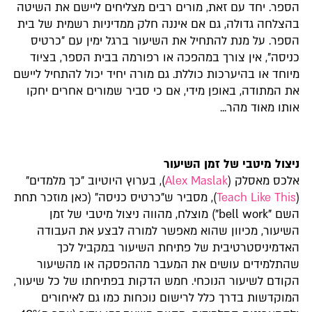
הספר. יחד עם זאת, מורים רבים מצליחים ליישם את השיטה
בהצלחה גדולה, גם אם איננה חלק ממדיניות רשמית של בית
הספר. על מנת להתחיל את השיעור ברגל ימין עם "כרטיס
כניסה", אין צורך במהפכה או רפורמה בבית הספר, בציוד
מיוחד או בהיערכות כוללת. גם מורה יחיד יכול להתחיל ליישם
את המתודה, באופן מידי, אם כי סביר שמורים אחרים יחקו
אותו מאוד מהר...
ניצול מיטבי של זמן השיעור
אלכס מאסלק (
Alex Maslak
), בערוץ היוטיוב "כך מלמדים"
(
Teach Like This
), מסביר ש"כרטיס כניסה" (כאן מוזכר תחת
השם "bell work") מוצלח, מהווה ניצול מיטבי של זמן
השיעור, מכיוון שהוא מאפשר למורה לבצע את העבודה
האדמיניסטרטיבית של פתיחת השיעור במקביל לכך
שהתלמידים עושים את המעבר מההפסקה או מהשיעור
הקודם לשיעור הנוכחי. חמש הדקות בפתיחתו של כל שיעור,
המוקדשות בדרך כלל לרישום נוכחות כמו גם לאיחורים