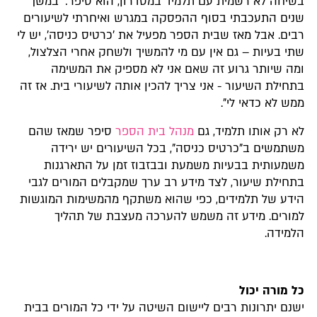
בשיחה לא רשמית עם תלמיד במסדרון, הוא סיפר: "במשך
שנים התעכבתי בסוף ההפסקה במגרש ואיחרתי לשיעורים
רבים. אבל מאז שבית הספר מפעיל את 'כרטיס כניסה', יש לי
שתי בעיות – גם אין עם מי להמשיך ולשחק אחרי הצלצול,
ומה שיותר גרוע זה שאם אני לא מספיק את המשימה
בתחילת השיעור - אני צריך להכין אותה לשיעורי בית. אז זה
ממש לא כדאי לי".
לא רק אותו תלמיד, גם
מנהל בית הספר
סיפר שמאז שהם
משתמשים ב"כרטיס כניסה", בכל השיעורים יש ירידה
משמעותית בבעיות משמעת ובבזבוז זמן על התארגנות
בתחילת שיעור, לצד מידע רב ערך שמקבלים המורים לגבי
הידע של תלמידים, כפי שהוא משתקף מהמשימות המוגשות
למורים. מידע זה משמש להערכה מעצבת של תהליך
הלמידה.
כל מורה יכול
ישנם יתרונות רבים ליישום השיטה על ידי כל המורים בבית