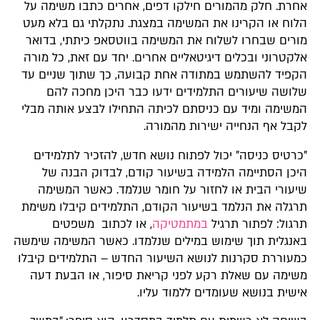
אחרת. חלק מהמורים חילקו דפים, אחרים כתבו משימה על
הלוח או הקרינו את המשימה במצגת. נתקלתי גם בלא מעט
מורים שבחרו לשלוח את המשימה בווטסאפ כיתתי, בדואר
אלקטרוני ובכלים דיגיטאליים אחרים. יחד עם זאת, כל מורה
הקפיד להשתמש במתודה אחת קבועה, כך שתוך שניים עד
שלושה שיעורים התלמידים ידעו כבר היכן מחכה להם
המשימה ומיד עם כניסתם לכיתה התחילו לבצע אותה מבלי
לקבל אף הנחייה ישירות מהמורה.
"כרטיס כניסה" יכול לפתוח נושא חדש, להזכיר לתלמידים
היכן הסתיימה הלמידה בשיעור קודם, לבדוק הבנה של
שיעורי הבית או לחזור על חומר שנלמד. כאשר המשימה
תרגלה את הנלמד בשיעור הקודם, התלמידים קיבלו משימת
תרגול: לפתור תרגיל
במתמטיקה
, או לכתוב משפטים
באנגלית תוך שימוש במילים שנלמדו. כאשר המשימה שימשה
כמעוררת סקרנות לנושא השיעור החדש – התלמידים קיבלו
משימה עם שאלת רקע לפני קריאת סיפור, או הבעת דעה
אישית בנושא שעומדים ללמוד עליו.