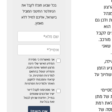
צון
מנהל
 ולכן גם
הוא
ים לקבל
מורכב.
שאני
לה,
יע הזמן
שחיוך על
סיימי
 של מתן
לאת רמת
מסה של