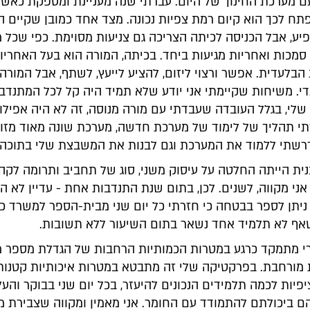
ם מערכת החינוך של היום. עברתי שנה מעניינת ומספקת כאשר
ח לכך הוא קיום רמת צפיות נכונה. מצד אחד כמובן שקיים הר
ע, אבל הכניסה לכיתה הצריכה גם צניעות מסוימת. כפי שכל 
 סמכות ואחריות מגיעות ביחד. בכיתה, המורה הוא בעל האחריות
בלעדית. אפשר ורצוי ליזום, להציע לייעץ, לשתף, אבל המורה 
י. משיחות שקיימתי אני יודע שלא תמיד היה קל לכל המתנדב
לי, בגלל העובדה שעבדתי עם מורה מנוסה, זה לא היה אפילו 
תי תהליך של לימוד של מערכת חדשה, מערכת שונה מאוד מזו 
נדרשתי ללמוד את המערכת וגם לבנות את המשבצת שלי בתוכה.
ית הייתה החלטה על עיסוק משני, סוג של תחביב ותרומה לקהי
 אני מקווה, לשנים. לכן, בתום שנת התנדבות אחת - עדיין לא הג
 ניתן לספר בבטחה כי חזרתי כל יום שני מבית-הספר למשרד כ
שאף לא תלמיד אחד נשאר בתום השיעור ללא תשובות.
י מתמקד כרגע במטרות הכמותיות הרחבות של הגדלת מספר מ
 מורחבת. בפרקטיקה שלי זה מתבטא במטרות איכותיות קטנות
יות לכמה תלמידים הנכונים להיעזר, בכל יום שני בבוקר והע
ם ביכולתם להתמודד עם החומר. אני מאמין ומקווה שצבירת 