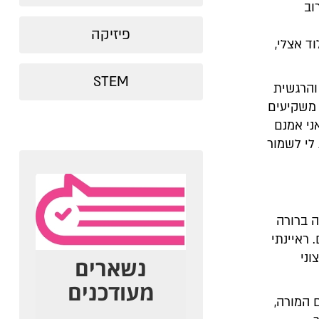
וב
פיזיקה
ד אצלי,
STEM
והרגשית
 משקיעים
ני אמנם
לי לשמור
ה ברורה
ראיינתי
וני
המורה,