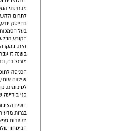
התלמידים וע
מבחינתי המפת
לתרום ולהשפי
בהייטק יודע,
בעל הסמכות ה
הקובע הבלעד
זאת. במקרה ש
בשנה זו עבר
מורגל בה, ו
הכניסה לתוכנ
שילווה אותי,
לסיכומים. כן
פני בידיעה 
השיח הציבור
בגרות מדעית
תשובות ספציפ
הביטחון שלה