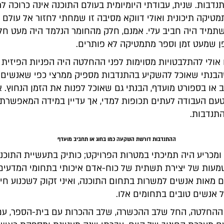
בות. שנית, עבודתי היומיומית בעולם התוכנה אינה כרוכה לר
טיקה תיכונית ואולי דווקא מסיבה זו שמחתי לחזור אל עולם
מיד היה חביב עלי. אמנם, חלק מהחומר הנלמד היה מעט חלו
ן שמעט זמן וספר מתמטיקה לא פותרים.
אולי להתלבטויות מסוימות לפני ההחלטה היה הפניות הפיזית 
הבנתי שאוכל להשקיע בהתנדבות מספיק ממרצי כפי שאנשים
 או בספורט מועדף, הבנתי גם שאוכל לפנות את הזמן הנחוץ. א
עם העבודה לעתים תכופות למדי, אך עדיין במידה המאפשרת 
תנדבות.
ההתנדבות דורשת השקעה כמו בחוג או תחביב מועדף
 ומכריע היה תמיכתי במטרות הפרויקט; כותיק בתעשיית התוכנ
מעות של יצירת תשתית של כוח-אדם איכותי בתחומי המדעים. 
מאות אנשים למשרות בתחום התוכנה, ואיני זקוק לשכנוע חיצ
 אנשים טובים בתחומים אלו.
החלטה, החל שלב ההכשרה, שלב ההכרות עם בית-הספר, עם 