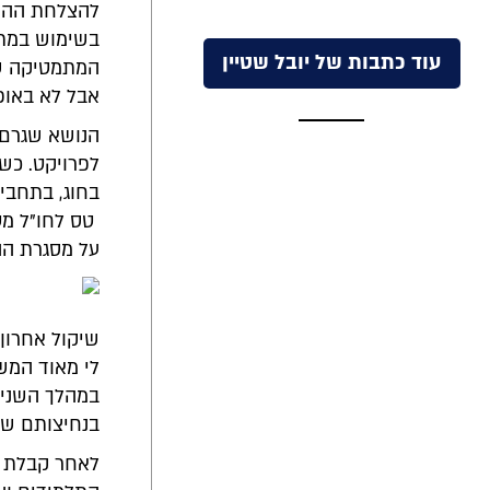
להצלחת ההתנד
בשימוש במתמ
עוד כתבות של יובל שטיין
המתמטיקה שת
אבל לא באופ
הנושא שגרם 
לפרויקט. כש
בחוג, בתחביב
טס לחו"ל מט
על מסגרת הה
שיקול אחרון
לי מאוד המש
במהלך השנים 
בנחיצותם של
לאחר קבלת ה