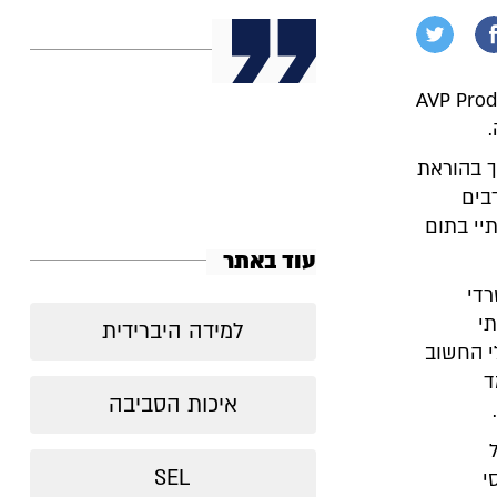
 אב לשלושה ילדים, מנהל תחום של מוצרי תוכנה (AVP Product
ך בהוראת
בים
יי בתום
עוד באתר
רדי
תי
למידה היברידית
י החשוב
ד
איכות הסביבה
SEL
י