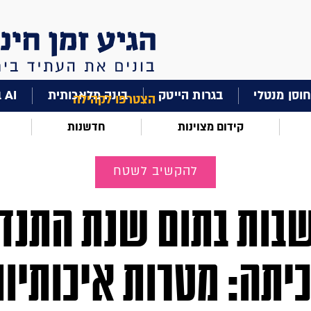
וסן מנטלי
בגרות הייטק
בינה מלאכותית
AI בחינוך
הצטרפו לקהילה
קידום מצוינות
חדשנות
להקשיב לשטח
בות בתום שנת התנדב
יתה: מטרות איכותיו