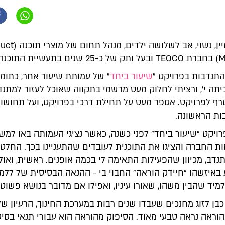
שמי יובל שטיין, נשוי,
התוכנה.
התנדבות בפרויקט
"
שיעור ביחד
" של עמותת שיעור אחר
, כתומ
תה י', ורציתי לחלוק מעט מרשמי בתקווה שאוכל לעזור למתנד
רף לפרויקט. אספר מעט על תחילת דרכי בפרויקט, ועל תחושות
ת הראשונה.
ויקט "שיעור ביחד" לפני כשנה, כאשר נציגי העמותה באו למש
 בחסות החברה והציגו את התוכנית לעובדים שהתעניינו בכך. החלט
דב, מכיוון שהפעילות התאימה לי בכמה אופנים. ראשית, ואול
ע באיזשהו "חיידק הוראה" החבוי בי - ההנאה הבסיסית של ללמ
מיד שהבין משהו, שאורו עיניו, ואפילו אם מדובר בנושא פשוט.
בן לזוג מחנכים שעבדו שנים רבות במערכת החינוך, הרעיון של
ראה נראה טבעי מאוד. הסיפוק מהוראה הוא עבורי תנאי בסיס