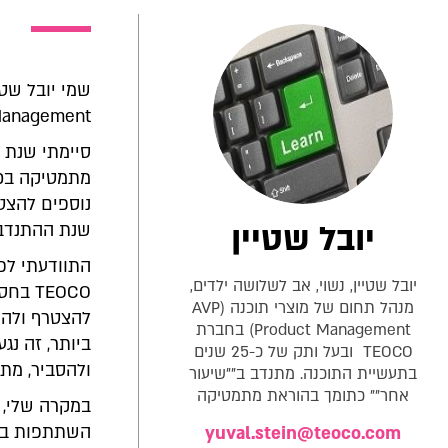
Management) בחברת TEOCO ובעל ותק של כ-25 שנים בתעשיית 
סיימתי שנת 
מתמטיקה בכי
נוספים להצט
יובל שטיין
שנת ההתנדבו
התוודעתי לפר
יובל שטיין, נשוי, אב לשלושה ילדים,
TEOCO
מנהל תחום של מוצרי תוכנה (AVP
להצטרף ולהתנ
Product Management) בחברת
ביותר, זה נג
TEOCO ובעל ותק של כ-25 שנים
ולהסביר, מתל
בתעשיית התוכנה. מתנדב ב""שיעור
אחר"" כתומך בהוראת מתמטיקה
במקרה שלי, כ
השתתפות בהו
yuval.stein@teoco.com