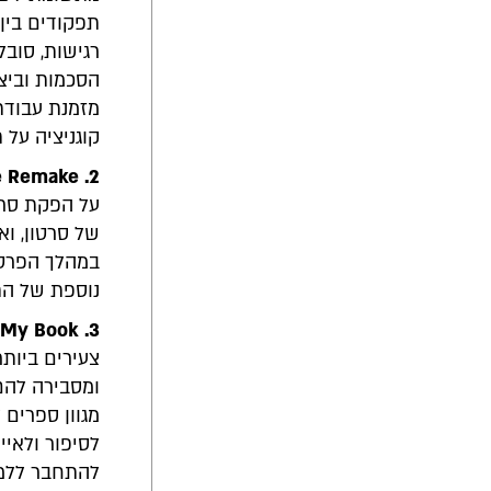
תפקודים בין 
רגישות, סובל
הסכמות וביצ
מזמנת עבודת 
קוגניציה על
e Remake
2.
על הפקת סרט
של סרטון, וא
במהלך הפרטנ
נוספת של הת
My Book
3.
צעירים ביותר
ומסבירה להם
מגוון ספרים 
לסיפור ולאי
להתחבר ללמי