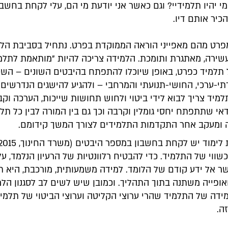
מי יהיו תלמידיי? וגם כאשר אני יודעת מי הם, עלי לקחת בחשבון
יר אותם דיו.
מפרט מהם מאפייני הוראה הממוקדת בפרט. נתחיל בסביבת הלי
עשירה, מאתגרת ותומכת. הלמידה צריכה להיות "מותאמת לתלמ
 תלמיד כפרט, באופן שיוכלו להתפתח בהיבטים השונים – השכל
י-ערכי, החושי-תנועתי והמרחבי – ולהגיע להישגים הנדרשים"
מיד צריך לבוא לידי ביטוי ולחוש תחושות שייכות, הערכה וקבל
י שתתפתח יחסי גומלין וקרבה וכך גם בין המורה לבין כל תלמ
 ומעקב אחר התקדמות התלמידים לצורך המשך קידומם.
ווי של התלמיד. כדי להבטיח רלוונטיות של הרעיון הנלמד, ע
 אל ידע קודם של הלומד. למידה משמעותית, מורכבת, היא ת
ופייה משתנה בתוך התהליך. וכמובן שיש לשים לב לסגנון הל
ידה של התלמיד שהרי ערוצי הקליטה וערוצי הביטוי של תלמי
זה.