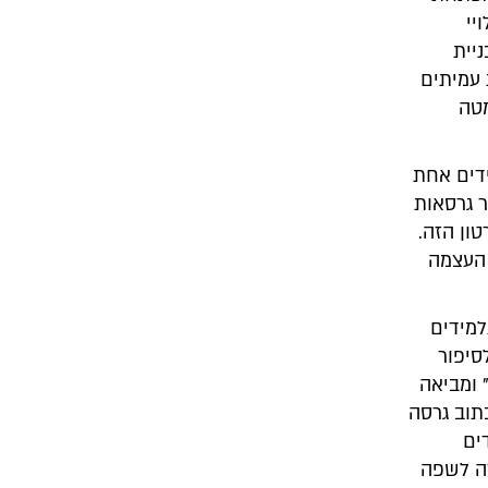
יי
ניית
 עמיתים
מטה
דים אחת
ר גרסאות
ון הזה.
 העצמה
למידים
סיפור
 ומביאה
כתוב גרסה
ים
רה לשפה