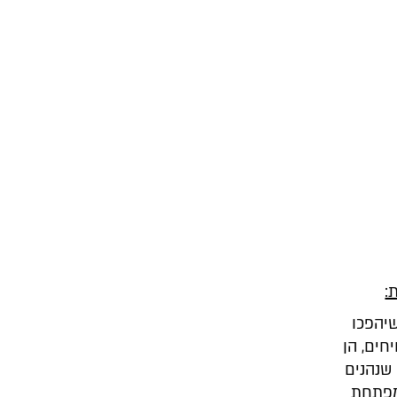
:
יהפכו
חים, הן
 שנהנים
מפתחת