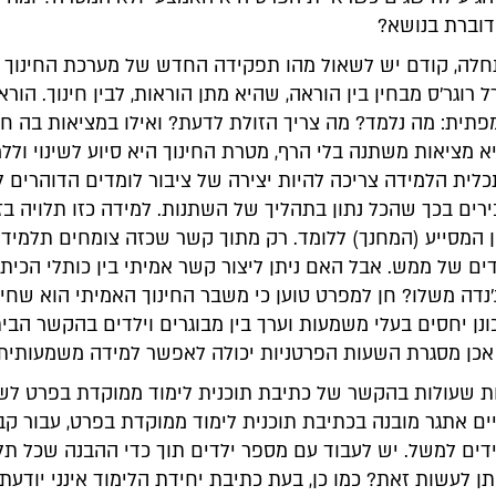
וברת בנושא?
לה, קודם יש לשאול מהו תפקידה החדש של מערכת החינוך 
 רוגר'ס מבחין בין הוראה, שהיא מתן הוראות, לבין חינוך. הור
תית: מה נלמד? מה צריך הזולת לדעת? ואילו במציאות בה ח
א מציאות משתנה בלי הרף, מטרת החינוך היא סיוע לשינוי וללמ
לית הלמידה צריכה להיות יצירה של ציבור לומדים הדוהרים לכ
רים בכך שהכל נתון בתהליך של השתנות. למידה כזו תלויה בז
 המסייע (המחנך) ללומד. רק מתוך קשר שכזה צומחים תלמידי
ים של ממש. אבל האם ניתן ליצור קשר אמיתי בין כותלי הכי
'נדה משלו? חן למפרט טוען כי משבר החינוך האמיתי הוא שחי
ן יחסים בעלי משמעות וערך בין מבוגרים וילדים בהקשר הבית
אכן מסגרת השעות הפרטניות יכולה לאפשר למידה משמעותית?
ת שעולות בהקשר של כתיבת תוכנית לימוד ממוקדת בפרט לש
ים אתגר מובנה בכתיבת תוכנית לימוד ממוקדת בפרט, עבור ק
ים למשל. יש לעבוד עם מספר ילדים תוך כדי ההבנה שכל תל
ניתן לעשות זאת? כמו כן, בעת כתיבת יחידת הלימוד אינני יודעת 