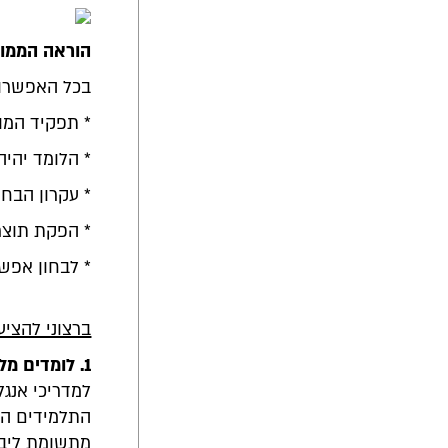
הוראה הממוק
בכל האפשרויו
* תפקיד המו
* הלומד יהיה
* עקרון הבחי
* הפקת תוצר
* לבחון אפש
ברצוני להצי
1.
לומדים מל
למדריכי אנגל
התלמידים הבו
מתשומת ליבם