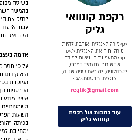
בשיטה מבוסס
בהמשך השתמש
רקפת קונוואי
לחזק את היש
גליק
עבודה? עוד 
הזה. ואז הח
<p>מורה לאנגלית, אוהבת להיות
מורה, חיה את האנגלית.</p>
אז מה בעצם 
<p>מתעניינת ב- גישות למידה
שקשורות לתלמיד במרכז,
על פי חוזר 
לטכנולוגיה, להוראת שפה שנייה,
היא קידום חי
אנגלית, חדשנות.</p>
ממוקדת בפרט 
rcglik@gmail.com
הפרטניות הן 
אישי, מודע 
משמעותיים וע
עוד כתבות של רקפת
השעות הפרטנ
קונוואי גליק
בכיתה: "הורא
"מחייבת למיד
- האם ניתן 