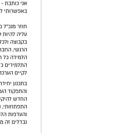
אני כותבת - 
באפשרותי להכ
חוזר מנכ"ל 
עליה להיות 
בקבוצה ולכל
הרגשי, החברת
הלמידה כל תל
התלמידים כדא
לקיים הערכה
והתפקוד העכש
החדש להיקשר
התפתחותי, וא
והעדפות הלמ
נבדלים זה מ