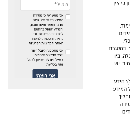
 כי אין
מוד:
ידים
י,
. במסגרת
ה. בין
יד. יש
בתכנון יחידת לימוד יש לקחת בחשבון במספר היבטים (משרד החינוך, 2015): הידע
ל המידע
הליך
מידה
דים