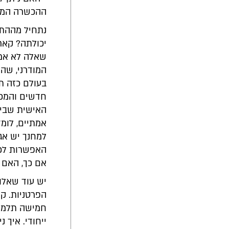
ההכשרה המד
נתחיל מההתח
יכולתה? קארל
שאלה לא אמפ
המודרני, שהי
בעולם כזה תכ
חדשים והמכי
האישית שבין
אמתיים, לומד
למחנך יש אג
האפשרות לכונ
אם כך, האם 
יש עוד שאלו
הפרטניות. קי
חמישה תלמיד
ייחודי. איך 