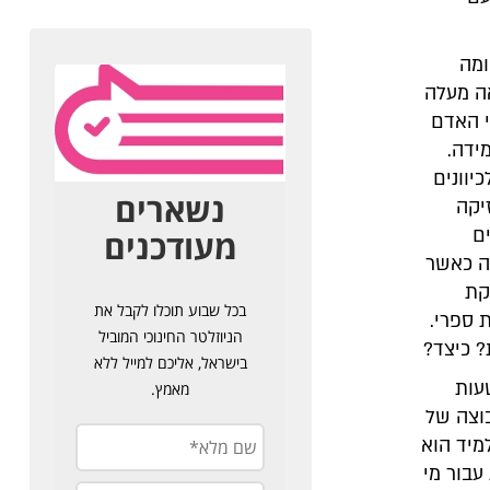
ומה
אה מעלה
י האדם
ידה.
יוונים
יקה
ם
תה כאשר
קת
 ספרי.
 כיצד?
עות
בוצה של
מיד הוא
עבור מי