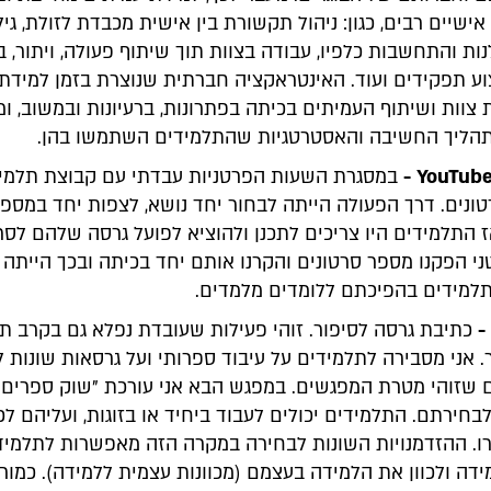
אישיים רבים, כגון: ניהול תקשורת בין אישית מכבדת לזולת, גילו
נות והתחשבות כלפיו, עבודה בצוות תוך שיתוף פעולה, ויתור, ב
וע תפקידים ועוד. האינטראקציה חברתית שנוצרת בזמן למידת
צוות ושיתוף העמיתים בכיתה בפתרונות, ברעיונות ובמשוב, ו
 תהליך החשיבה והאסטרטגיות שהתלמידים השתמשו בהן.
YouTub
-
במסגרת השעות הפרטניות עבדתי עם קבוצת תלמי
ונים. דרך הפעולה הייתה לבחור יחד נושא, לצפות יחד במספ
ז התלמידים היו צריכים לתכנן ולהוציא לפועל גרסה שלהם לסרט
י הפקנו מספר סרטונים והקרנו אותם יחד בכיתה ובכך הייתה
למידים בהפיכתם ללומדים מלמדים.
-
כתיבת גרסה לסיפור. זוהי פעילות שעובדת נפלא גם בקרב ת
. אני מסבירה לתלמידים על עיבוד ספרותי ועל גרסאות שונות ל
 שזוהי מטרת המפגשים. במפגש הבא אני עורכת "שוק ספרים"
לבחירתם. התלמידים יכולים לעבוד ביחיד או בזוגות, ועליהם ל
ירו. ההזדמנויות השונות לבחירה במקרה הזה מאפשרות לתלמיד
דה ולכוון את הלמידה בעצמם (מכוונות עצמית ללמידה). כמו