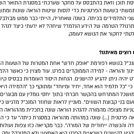
ת תוכן וזאת בהתבסס על מחקר שערכתי במסגרת התואר השנ
תי בשעות הפרטניות כדי לנסות שיטות הוראה שונות ומתוך 
גי התלמידים בכיתה. בשנה שאחריה, הייתי כבר ממש מבולבלת
תרגול? הטרמה של הידע הנלמד? שיחה? לא ידעתי כיצד לנהל 
לטתי לחקור את הנושא לעומק.
רוצים מאיתנו?
מנכ"ל בנושא רפורמת "אופק חדש" אחת המטרות של השעות הפ
נוך והוראה - למידה הממוקדים בפרט. עוד מצוין כי כאשר הלמ
יהיה ניתן להגיע להישגים. הנחות היסוד העומדות בבסיס קי
כי "כל תלמיד הוא אחד, יחיד ומיוחד" ומתוקף כך "הלמידה היא
ומושכל המתרחש בהקשר חברתי בתוך יחסי גומלין עם מבוגרים
ם בני קבוצת השווים". מעניין לראות שחוזר המנכ"ל מדגיש כי
יות מצופה מהמורה להנהיג הוראה שונה בתכלית מההוראה הנ
ה פרטנית (...) שונה במהותה מהוראה במסגרת כיתה" עד כי הי
ה והכשרה ייחודית של המורה". כבר מקריאה כזו צפות ועולות
להגיע להישגים כשראיית הפרט היא האמצעי ולא המטרה? ומה 