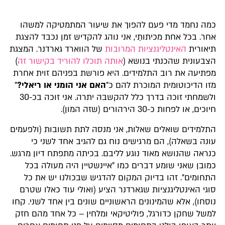
כמה נחמד מדי פעם להפוך את שיעור המתמטיקה למשהו
אחר. בכל אחת מכיתותַי, אני נוהג להקדיש זמן נכבד להצגת
תיאורית
האינטליגנציות המרובות
של הווארד גארדנר. המצגת
הצבעונית שהכנתי בנושא (
אותה תוכלו להוריד בקישור זה
)
מפתיעה את רוב התלמידים. היא פורשת בפניהם זוית אחרת
מזו הדיכוטומית המוכרת להם כ"
האם אני הומני או ריאלי?
"
ולשמחתי זוכה בדרך כלל להקשבה יתרה. אני זוכה בכ-30
חיוכים, או לפחות כ-30 הירהורים (שזה המון).
התלמידים שואלים שאלות, אני מנסה לתת תשובות (ולפעמים
עונה בשאלה), הם מרגישים נוח גם להגיב אחד לשני כי
כנראה שהנושא מאוד נוגע לליבם. בכיתה מתפתח דיון מרגש.
כמובן שאני שומע דברים כמו "איינשטיין היה מעולה בכל
התחומים". זהו בדיוק המקום להדגיש שבכולנו יש את כל
סוגי האינטליגנציות שגארדנר הציע (ואולי עוד כאלו שטרם
נוסחו), אלא שהמינונים הראשוניים שונים בין אחד לשני. קחו
למשל שחקן כדורגל, פוליטיקאי ומלחין – כל אחד מהם חזק