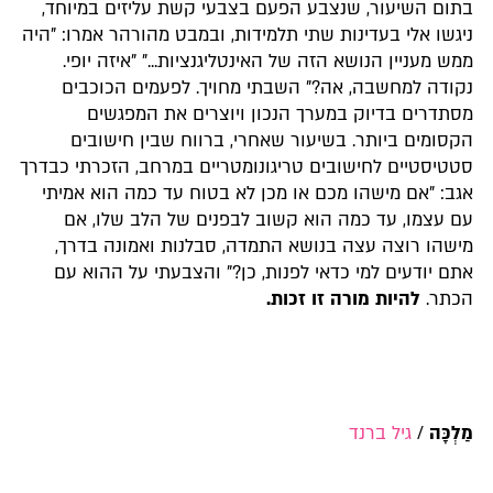
בתום השיעור, שנצבע הפעם בצבעי קשת עליזים במיוחד,
ניגשו אלי בעדינות שתי תלמידות, ובמבט מהורהר אמרו: "היה
ממש מעניין הנושא הזה של האינטליגנציות..." "איזה יופי.
נקודה למחשבה, אה?" השבתי מחויך. לפעמים הכוכבים
מסתדרים בדיוק במערך הנכון ויוצרים את המפגשים
הקסומים ביותר. בשיעור שאחרי, ברווח שבין חישובים
סטטיסטיים לחישובים טריגונומטריים במרחב, הזכרתי כבדרך
אגב: "אם מישהו מכם או מכן לא בטוח עד כמה הוא אמיתי
עם עצמו, עד כמה הוא קשוב לבפנים של הלב שלו, אם
מישהו רוצה עצה בנושא התמדה, סבלנות ואמונה בדרך,
אתם יודעים למי כדאי לפנות, כן?" והצבעתי על ההוא עם
הכתר.
להיות מורה זו זכות.
מַלְכָּה
/
גיל ברנד