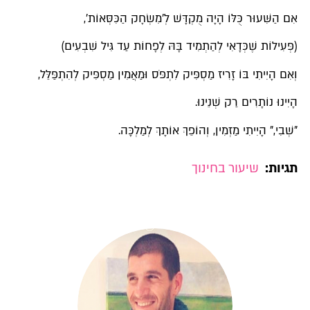
אִם הַשִּׁעוּר כֻּלּוֹ הָיָה מֻקְדָּשׁ לְ'מִשְׂחָק הַכִּסְּאוֹת',
(פְּעִילוֹת שֶׁכְּדָאִי לְהַתְמִיד בָּהּ לְפָחוֹת עַד גִּיל שִׁבְעִים)
וְאִם הָיִיתִי בּוֹ זָרִיז מַסְפִּיק לִתְפֹּס וּמַאֲמִין מַסְפִּיק לְהִתְפַּלֵּל,
הָיִינוּ נוֹתָרִים רַק שְׁנֵינוּ.
"שְׁבִי," הָיִיתִי מַזְמִין, וְהוֹפֵךְ אוֹתָךְ לְמַלְכָּה.
תגיות:
שיעור בחינוך