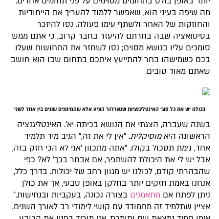
יותר באופן בולט בתחומים מסוימים על פני תחומים אחרים.
מה שיפה בעיני הוא, שאפשר ללמוד להעריך את הייחודיות
והחוזקות של האחר ולשתף עימו פעולה. נסו להיזכר
בסיטואציה שבה בחרתם להיעזר בחבר קרוב, כי אתם ממש
סומכים עליו בנושא מסוים; נסו לשחזר את התחושות שעלו
בכם כשמישהו בחר להתייעץ איתכם בתחום שבו הוא חושב
שאתם מאוד טובים.
בכולנו יש את כל סוגי האינטליגנציות שגארדנר הציע אלא שהמינונים שונים בין אחד לשני
בשנה שעברה, הצגתי את הנושא בכיתה יא'. האינטליגנציה
הראשונה היא
מוסיקלית
. "אין לי את זה," הגיב מיד תלמיד
אחד, נימת תסכול בקולו. "אתה מתכוון 'אני לא הכי חזק בזה,
אבל יש לי את היכולת להשתפר, אם אבחר בכך' לא? כפי
שהבהרתי קודם, לכולנו יש מגוון רחב של יכולות. בדרך כלל,
אנחנו באמת חזקים יותר בחלקן באופן טבעי, אך את כולן
ניתן לפתח אם
מתאמנים
בצורה נכונה, בעקביות ובנחישות."
אציין שתלמיד זה מתמודד עם קושי לימודי רב לאורך השנים,
אימו תמיד נמצאת שם ותומכת, אני מוריד בפניו את הכובע