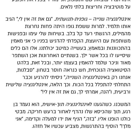
על מוטיבציה וחריצות בלתי נלאים.
אינטליגנציה שנייה –
גופנית-תנועתית
. "גם את זה אין לי," הגיב
אותו תלמיד. למרות ששפת גופו היתה פחות נחרצת
מהמילים, הרגשתי רעד קל בלב. בשיחות שלי עימו ובפגישות
משותפות עם היועצת, הקפדתי להדגיש בפניו כי אני מאמין
בהתכווננות ובמאמץ, בעשייה כמיטב יכולתנו. אלו הם כלים
שיסייעו לו בכל אשר ילך. בשנתיים האחרונות אכן השתפר
מאוד וניכר שלמד להאמין בעצמו יותר, ובכל זאת, בלהט
הסיטואציה הנוכחית, חש כנראה חוסר בטחון. "סבלנות,
אנחנו רק באינטליגנציה השנייה," ניסיתי להרגיע וכבר
התחלתי להתפלל בכל הכוח. וכך הלאה, אינטליגנציה שלישית
ורביעית, ו"הנה, אמרתי לך, גם את זה אין לי!"
המשכנו. כשהגענו ל
אינטליגנציה תוך-אישית
, הוא נעמד בן
רגע, תוך שהכיסא שלו נהדף לאחור ברעש חריקה. מבטי
כולנו הופנו אליו. "בזה," הניף את ידו למעלה וקדימה, "אני
מלך!" הוסיף בהתרגשות, מצביע עכשיו אל חזהו.