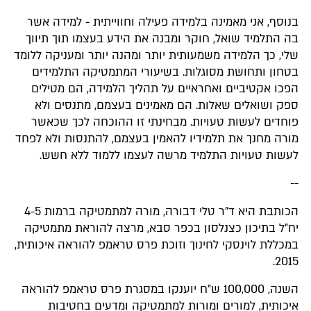
בנוסף, אני מאמינה בלמידה פעילה וחווייתית - למידה אשר
בה התלמיד שואל, חוקר ומבנה את הידע בעצמו תוך תיווך
שלי, כך הלמידה משמעותית יותר ומהנה יותר ומעניקה ללומד
בטחון ותחושת מסוגלות. בשיעורי המתמטיקה התלמידים
הפכו אקטיביים ואחראיים על תהליך הלמידה, הם מטילים
ספק ושואלים שאלות. הם מאמינים בעצמם, מתנסים ולא
פוחדים לעשות טעויות. מבחינתי זו ההוכחה לכך שכאשר
מורה מחנך את תלמידיו להאמין בעצמם, להתנסות ולא לפחד
לעשות טעויות התלמיד מרשה לעצמו ללמוד ללא חשש.
--
הכותבת היא ד"ר טלי דבורה, מורה למתמטיקה ברמות 4-5
יח״ל בתיכון כצנלסון בכפר סבא, מרצה להוראת מתמטיקה
במכללת לוינסקי לחינוך וזוכת פרס טראמפ להוראה איכותית,
2015.
השנה, 100,000 ש״ח יוענקו במסגרת פרס טראמפ להוראה
איכותית, למורים ומורות למתמטיקה ומדעים בחטיבות