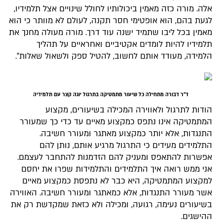
אלה. מורה כזה מאמין ביכולותיו לחולל שינויים אצל תלמידיו,
לגעת בהם, הוא אופטימי חסר תקנה, לעולם לא מוותר כי הוא
מאמין בכל ליבו שתמיד ישנה עוד דרך. מורה מעולה מחנך את
תלמידיו להיות לומדים אקטיביים ואחראיים על תהליך
הלמידה, מעודד אותם לחשוב, להטיל ספק ולשאול שאלות״.
ד״ר דבורה מתחילה כל שיעור מתמטיקה בתרגול יוגה קצר עם תלמידיה
הודות לתרגול ולאווירה המכילה בשיעורים, מקצוע
המתמטיקה אינו נתפס כמקצוע מאיים עד כדי כך שמעורר
התנגדות, אלא יותר כמקצוע מאתגר ומעורר חשיבה.
התלמידים מעידים כי התרגול מרגיע אותם, נותן להם
אפשרות להתאפס ומעניק להם הזדמנות להתחבר לעצמם.
אני ממש רואה איך התלמידים והתלמידות שפרו את יחסם
למקצוע המתמטיקה, היא כבר לא נתפסת כמקצוע מאיים
אשר מעורר התנגדות, אלא כמאתגר ומעורר חשיבה. האווירה
בשיעורים נעימה, רגועה, ומכילה ולא כזאת שמקדשת רק את
ההישגים.