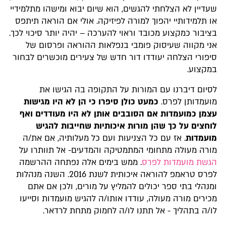
שעדיין לא הצלחתי להגשים, הוא שיום יבוא ומישהו מתלמידיי
או תלמידותיי יהפוך למורה לפיזיקה. אולי אם הוראה תיתפס
בציבור כמקצוע מכובד וראוי להערכה – יהיה יותר סיכוי לכך.
אני מקווה שעיסוק פומבי בנפלאות ההוראה ופרסום של
סיפורי הצלחה יעודדו דור חדש של צעירים מוכשרים לבחור
במקצוע.
לסיום דיברנו עם המורות על התקופה בה הגישו את
מועמדותן לפרס.
כמעט כולן סיפרו כי הן לא היו מגישות
עצמן כמועמדות אם הסובבים אותן לא היו מעודדים ואף
לוחצים על כך שהן מורות איכותיות שחייבות להגיש
מועמדות
. אז עם כל הצניעות ועם כל מעלותיה, אם את/ה
מורה מעולה מתחומי המתמטיקה והמדעים- אל תוותרו על
הגשת מועמדות לפרס
. ממש בימים אלה נפתחה ההרשמה
לפרס טראמפ להוראה איכותית לשנת 2016. השנה מנהלות
ומנהלי בתי ספר יכולים להמליץ על מורים, ולכן אם אתם
מכירים מורה מעולה, עודדו אותו/ה להגיש מועמדות וסייעו
לו/ה בתהליך -
אל תתנו לו/ה לחמוק מתחת לרדאר
.