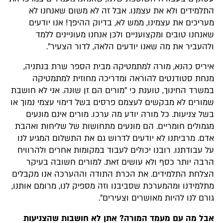
התלמידים ולא את עצמנו. אבל זה לא משום שאנחנו לא
מעריכים את עצמינו, ממש לא, בדיוק ההיפך! אנו יודעים
שאנחנו טובים ומקצועניים ולכן אנחנו מעוניינים ללמד
ולהעביר את מה שאנו יודעים הלאה, לדור הצעיר".
איריס כהנא, מורה למתמטיקה מבית הספר שרת בנתניה,
מנחת סטודנטים להוראה ומדריכה מחוזית למתמטיקה
במשרד החינוך, טוענת כי "מורים הם זן שונה. אני לא חושבת
שמורים לא מבקשים לעצמם פרסים בשל דימוי עצמי נמוך או
בשל צניעות. כל מורה יודע מה ערכו. מורים אינם מונעים
מגמולים חומריים. הם מונעים מתחושות של שליחות ואהבת
אדם. מרביתנו לא יודעים לדרוש גם את התשלום המגיע לנו
על עבודתנו. רובנו יכולים לעבוד במקומות אחרים ולהרוויח
הרבה יותר כסף ולא עושים זאת. למורים חשובה בעיקר
הצלחת התלמידים. את הכרת התודה וההערכה אנו מקבלים
מתלמידנו ומהמערכת שסביבנו וזה מספיק לנו, מרומם אותנו,
גורם לנו להיות מאושרים וצעירים".
אבל מה עם מעמד המורה? אתן לא חושבות שהצניעות