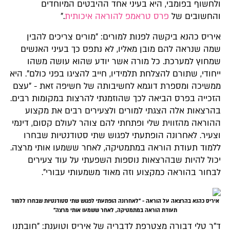
ולחשוף בפומבי, היא בעיני אחד ההיבטים המיוחדים
והחשובים של
פרס טראמפ להוראה איכותית
."
איריס כהנא ביקשה לפנות למורים: "מורים צריכים להבין
שמה שנראה להם מובן מאליו, לא נתפס כך בעיני האנשים
שמחוץ למערכת. כל מורה אשר יודע שהוא עושה משהו
ייחודי, שתורם להצלחת תלמידיו, חייב להציגו בפני כולם". היא
ממשיכה ומספרת דוגמא לחשיבותה של חשיפה זאת - "עצם
הזכייה בפרס הביאה לכך שהוזמנתי להרצות במקומות רבים.
בהרצאות אלה הצגתי למורים ולצעירים רבים את מקצוע
ההוראה מהזווית שלי ופתחתי להם צוהר לעולם קסום, דינמי
וצעיר. לאחרונה הופתעתי לפגוש שתי סטודנטיות שבחרו
ללמוד תעודת הוראה במתמטיקה, לאחר ששמעו אותי מרצה.
יכול להיות שבהרצאות נוספות השפעתי על עוד צעירים
לבחור בהוראה כמקצוע וזה מאוד משמעותי עבורי".
איריס כהנא בהרצאה על הוראה - "לאחרונה הופתעתי לפגוש שתי סטודנטיות שבחרו ללמוד
תעודת הוראה במתמטיקה, לאחר ששמעו אותי מרצה"
ד"ר טלי דבורה מצטרפת לדבריה של איריס וטוענת: "חובתנו