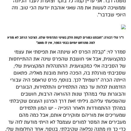
משנה דבר. אני עדיין קמה כל בוקר וצועדת לעבר הכיתה
וממשיכה לעשות את מה שאני אוהבת יודעת הכי טוב. וזה
היופי שבדבר".
ד"ר טלי דבורה: "ח
ובתנו כמורים לקחת חלק בשינוי התדמיתי שלנו. הציבור הרחב לא מודע
למה מתרחש יומיום בבתי הספר, אין לו מושג"
סמדר לוי: "קבלת הפרס לא שינתה את תפיסתי את עצמי
כמקצוענית, אבל אני חושבת שהפרס שינה את ההתייחסות
של הסביבה אלי כמקצוענית. ההתנהלות המקצועית שלי,
שסביבתי מורגלת בה, הפכה פחות מובנת מאליה. פתאום
הייתה הכרה "רשמית" לכך. בנוסף, פרס טראמפ היה עבורי
הזדמנות לגלות עד כמה התלמידים והתלמידות, הבוגרים
והבוגרות שלי במהלך שנות ההוראה הרבות, חושבים
שהשפעתי עליהם. גיליתי זאת דרך הפרגון העצום שקיבלתי
במהלך ההתמודדות ולאחר הזכייה - יש המון תלמידים
שמעריכים את מוריהם ומוקירים אותם, אבל כמה מהם
מעבירים את המסר למורים עצמם? לא הייתי מודעת לזה עד
כדי כך וזו מתנה נפלאה שקיבלתי. בנוסף, אחד החלומות שלי,