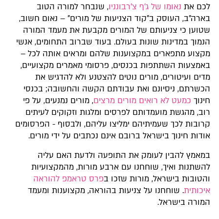
לכם את
נאומו של ג'ף צ'רבונניו
, שנבחר למורה הטוב
בארה"ב, העוסק ב"קוד הצניעות של מורים" – נאום חשוב,
שטוען כי צניעותם של המורים מקבעת את מעמד המורה
הנמוך במדינות שונות בעולם. בעוד שברוב התחומים, אנשי
מקצוע מתפארים במקצוענות שלהם ומראים אותה לכל –
באמצעות השתתפות בכנסים, פרסומי מאמרים מקצועיים,
מדים ועיטורים, מורים נוטים להצטנע ולא להדגיש את
הכשרתם, ניסיונם ואת עבודתם הקשה והחשובה; בכנסי
חינוך
כמעט לא רואים מורים מרצים
, מורים נמנעים, על פי
רוב, מהגשת מועמדותם לפרסים ומלגות וזקוקים לעיתים
קרובות לכך שעמיתיהם ימליצו עליהם, ולבסוף - הפרסומים
אודות חינוך בישראל ברובם אינם נכתבים על ידי מורים.
במאמץ להבין לעומק את התופעה ולדעת האם עליה
להשתנות ואיך, שוחחנו עם ארבע מורות, מהמקצועיות
והטובות בישראל, מורות שזכו ב
פרס טראמפ להוראה
איכותית
. שוחחנו על צניעות בהוראה, מקצוענות ומעמד
המורה בישראל.