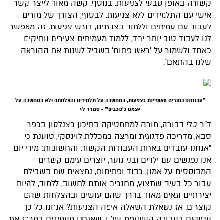
קשורה באופן טבעי לצניעות. בנוסף. קשה מאוד לייצר קשר
אישי עם התלמידים ללא צניעות. לבסוף, הצורך של מורים
לעבוד עם עמיתים וללמוד בצוותים, דורש צניעות. זה מאפשר
לנו לעבוד טוב יותר יחד, ללמוד מעמיתים צעירים וותיקים
כאחד ולשמור על 'ראש פתוח' בשביל לשנות את ההוראה
שלנו בהתאם".
"עבודתנו כמורים מאופיינת בצניעות, במחשבה על תלמידינו והצלחתם ולא במחשבה על
עצמנו כ'כוכבים'" - סמדר לוי
ד"ר טלי דבורה, מורה למתמטיקה בתיכון כצנלסון בכפר
סבא, מדריכה פדגוגית ומרצה במכללת לוינסקי, טוענת כי
"אנחנו עובדים באחת העבודות הקשות והחשובות: מידי יום
אנו נפגשים עם ילדים ובני נוער, יוצרים עימם קשרים
המבוססים על אמון, כבוד ופתיחות, נמצאים שם בשבילם
עבור כל בעיה שתצוץ, מחנכים אותם לחשוב, ללמוד, להיות
יצירתיים וגאים מאוד בדרך שהם עושים ובהצלחות שהם
קוצרים. אז נשאלת השאלה איפה הצניעות? אנחנו כל כך
עסוקים בעבודה השוטפת שלנו, שאנחנו מעמידים במרכז את