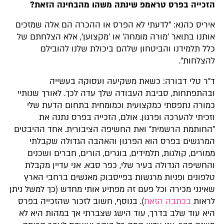
הזכייה בפרס טראמפ שינתה משהו מהבחינה הזאת?
איריס כהנא: "לדעתי לא הפרס או ההכרה הם אלה שמזכים
אותנו בתואר 'מורה מומחה' או 'מקצוען', אלא הצלחתם של
כלל תלמידנו והביטחון שלהם ביכולת שלנו להובילם
להצלחות".
ד"ר טלי דבורה: כשאת משקיעה ועסוקה בעשייה
ובהתפתחות, סביבת העבודה שלך עדה לכך. לאורך שנותיי
כמורה נתפסתי כמקצועית וכמומחית בתחום הדעת שלי
וזכיתי להערכה ופרגון. אולם, הזכייה בפרס נתנה את
"החותמת הרשמית" ואת החשיפה הציבורית. אחד ההיבטים
המרגשים בפרס הוא הפרגון והאהבה הגדולה שקבלתי
ממורים, קולגות, תלמידים, בוגרים, הורים, חברים ושכנים
והחשיפה הגדולה בעיר שלי, כפר סבא. אני עדיין מקבלת
טלפונים ופניות מרגשות בפייסבוק מאנשים ברחבי הארץ
שאינני מכירה וכל פעם זה מפתיע אותי מחדש (כך למשל ניתן
לראות
בכתבה הזאת
). בנוסף, חשוב לזכור שהזכייה בפרס
היא עוד שלב בדרך, עוד הישג שצברתי אך במהות היא לא