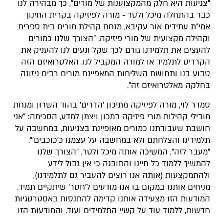
"צניעות היא חלק מהמקצוענות של מורים", כך מבהירה לנו
כבר בהתחלה מיכל ולטר - מורה לפיזיקה בקרית החינוך
אמי"ת עתידים אור עקיבא, מנחת קהילת מורים בית ספרית
וקהילה מקצועית של מורי פיזיקה. "הצורך שלנו כמורים
להעצים את תלמידנו גורם לכך שקל ונעים לנו להעניק את
הקרדיט לתלמיד או למורה המקביל לנו. האלטרואיזם הזה
טבוע בנו ותחושת השליחות המאפיינת מורים רבים ניזונה
בחלקה מאלטרואיזם זה".
סמדר לוי, מורה לפיזיקה מתיכון 'הדרים' בהוד השרון ומנחת
מובילי קהילות מורי פיזיקה במכון ויצמן למדע, הסכימה: "אני
חושבת שעבודתנו כמורים מאופיינת בצניעות, במחשבה על
תלמידינו והצלחתם ולא במחשבה על עצמנו כ'כוכבים'".
"מעבר לזה", המשיכה אותה מיכל ולטר, "הצורך שלנו
להמשיך ללמוד כל חיינו והתובנה כי אין גבול לידע
ולהתמקצעות (אותה אנו רוצים להעביר גם לתלמידנו),
מניחים אותנו במקום בו אנו מודעים ל'חסר' שיתקיים תמיד.
המודעות הזו מצעידה אותנו קדימה להתנסות באסטרטגיות
חדשות, ללמוד עוד על קשיי התלמידים ועוד. והמודעות הזו