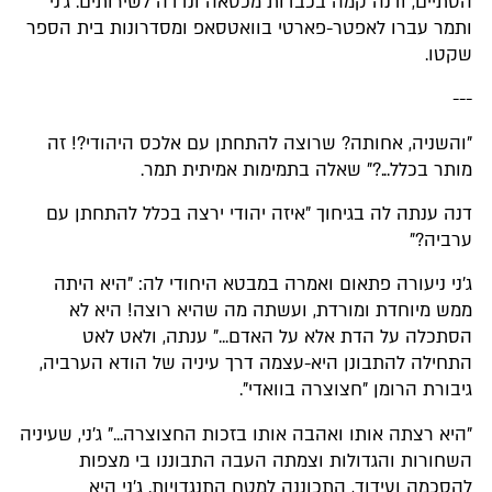
הסתיים, ודנה קמה בכבדות מכסאה ונדדה לשירותים. ג'ני
ותמר עברו לאפטר-פארטי בוואטסאפ ומסדרונות בית הספר
שקטו.
---
"והשניה, אחותה? שרוצה להתחתן עם אלכס היהודי?! זה
מותר בכלל...?" שאלה בתמימות אמיתית תמר.
דנה ענתה לה בגיחוך "איזה יהודי ירצה בכלל להתחתן עם
ערביה?"
ג'ני ניעורה פתאום ואמרה במבטא היחודי לה: "היא היתה
ממש מיוחדת ומורדת, ועשתה מה שהיא רוצה! היא לא
הסתכלה על הדת אלא על האדם..." ענתה, ולאט לאט
התחילה להתבונן היא-עצמה דרך עיניה של הודא הערביה,
גיבורת הרומן "חצוצרה בוואדי".
"היא רצתה אותו ואהבה אותו בזכות החצוצרה..." ג'ני, שעיניה
השחורות והגדולות וצמתה העבה התבוננו בי מצפות
להסכמה ועידוד, התכוננה למטח התנגדויות. ג'ני היא