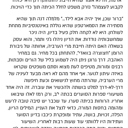
"אז מה, זה לא אומר שהיא חייבת להתחתן! רק היא יכולה
לקבוע לעצמה!" נזרק משפט לחלל הכיתה תוך כדי הויכוח.
"ברור שכן, איך יהיה אבא לילד..." מלמלה דנה תוך שהיא
מסתירה את הסמארטפון שהיא גוללת באינטנסיביות מתחת
לשולחן. היא לא לקחה חלק פעיל בדיון, היה ניכר
שמחשבותיה נודדות. את הדיון ניהלו ג'ני ותמר, והוא עסק
בשאלה האם היתה חייבת מרי הערביה, אחותה של גיבורת
הרומן "חצוצרה בוואדי", להתחתן בכל מחיר. גם במחיר
האהבה. דרך גרונן ניתן היה לשמוע בליל של הורים וסבתות,
רבנים ומורות, מטיפים לעת מצוא וסתם משפטים שקראו
באיזה עיתון לנוער. אף אחד מהם לא ראה מבעד לעיניה של
מרי הערביה, שהרתה מחוץ לנישואים וכעת חיפשה
דרך-לא-דרך למלט בושתה ולהכשיר את עוברה. זה היה אחד
משיעורי ספרות הסוערים בכתה י"ב, ורק רמז לאלו שיבואו
אחריו. הרוחות בכיתה סערו. עד שכבר יש סיבה טובה לרעש
ומהומה בחסות המורה, כדאי לנצל את העניין. המילים הריון,
הפלה, זכויות, בושה, עתיד ומופקרת כיכבו בדיון הסוער
ועתידות היו ללוותני עוד שעות רבות לאחריו. השיעור