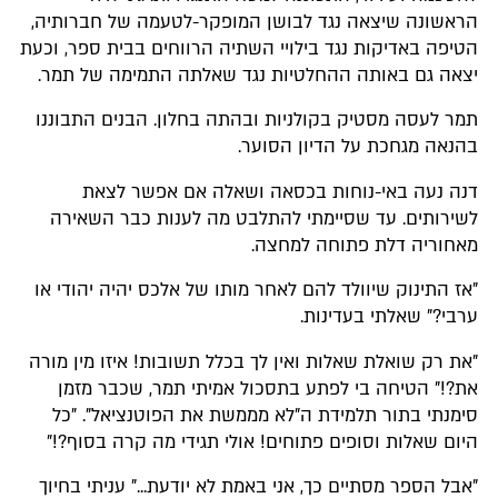
הראשונה שיצאה נגד לבושן המופקר-לטעמה של חברותיה,
הטיפה באדיקות נגד בילויי השתיה הרווחים בבית ספר, וכעת
יצאה גם באותה ההחלטיות נגד שאלתה התמימה של תמר.
תמר לעסה מסטיק בקולניות ובהתה בחלון. הבנים התבוננו
בהנאה מגחכת על הדיון הסוער.
דנה נעה באי-נוחות בכסאה ושאלה אם אפשר לצאת
לשירותים. עד שסיימתי להתלבט מה לענות כבר השאירה
מאחוריה דלת פתוחה למחצה.
"אז התינוק שיוולד להם לאחר מותו של אלכס יהיה יהודי או
ערבי?" שאלתי בעדינות.
"את רק שואלת שאלות ואין לך בכלל תשובות! איזו מין מורה
את?!" הטיחה בי לפתע בתסכול אמיתי תמר, שכבר מזמן
סימנתי בתור תלמידת ה"לא מממשת את הפוטנציאל". "כל
היום שאלות וסופים פתוחים! אולי תגידי מה קרה בסוף?!"
"אבל הספר מסתיים כך, אני באמת לא יודעת..." עניתי בחיוך