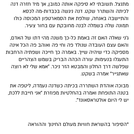
מתנצל. תשובתי לא סיפקה אותה כמובן, אך מיד חזרה דנה
לכיתה והשתרר שקט. דנה ניגשה בכבדות-מה לכסא
והתיישבה באנחה, שולפת את הסמארטפון המכוסה כולו
תמונה שלה בשמלה לבנה מחובקת עם בחור צעיר.
ג'ני שאלה האם זה באמת כל-כך משנה מהי דתו של האדם,
והאם עצם העובדה שנולד פה וחי פה ואוהב פה הכל אינה
מספיקה כדי שיהיה שייך. באמרה כך חייכה ושפתיה הרחבות
התעגלו בנעימות. עורה הכהה הבריק בשמש הצהריים
שפלשה דרך החלון והמבטא הזר ניכר. "אמא שלי לא רוצה
שאתגייר" אמרה בשקט.
מבוכה אוהדת השתררה בכיתה כשדנה נעמדה, ליטפה את
בטנה התופחת ואמרה בהחלטיות מפוזרת "אני חייבת ללכת,
יש לי היום אולטראסאונד".
*הסיפור בהשראת חוויות מעולם החינוך וההוראה