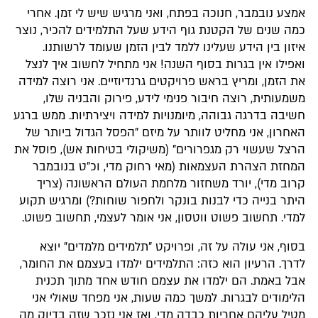
אמצע נובמבר, חנוכה בפתח, ואני מרגיש שיש לי זמן. אחרי
כמה שנים של הקטנת גוף הידע שעל התלמידים להכיר, נוצר
איזון בין הידע שעלינו ללמד לבין הזמן שעומד לרשותנו.
ואפילו אין בגרות בסוף השנה! אני מתחיל לחשוב איך לנצל
את הזמן, ומריץ בראש פרויקטים גרנדיוזיים. אני רוצה למידה
משמעותית, רוצה חיבור פנימי לידע, פירוק והבניה שלו,
חשיבה בדרגה גבוהה, מיומנויות למידה ויצירתיות. ממש ברגע
האחרון, אני מחליט לוותר על מיזם "הפסל הגדול ביותר של
הרצל שעשוי רק מגפרורים" (משיקולי בטיחות אש), פוסל את
המחזת הצהרת העצמאות (מאי רחוק מדי, וכ"ט בנובמבר
קרוב מדי), יורד משחזור מלחמת העולם הראשונה (צריך
היתר בנייה כדי לבנות בונקר ולחפור שוחות?) ומרגיש תקוע
למדי. תחשוב פשוט ווטסון, אני אומר לעצמי, תחשוב פשוט.
בסוף, אני עולה על זה, ופרויקט "תלמידים מלמדים" יוצא
לדרך. הרעיון הוא כזה: התלמידים ילמדו בעצמם את החומר,
אבל באמת. הם ילמדו את עצמם חודש אחד מתוך תכנית
הלימודים לבגרות. למשך כמה שעות, אני מפחד שאולי אני
מטיל עליהם אחריות כבדה מדי, ואז אני נזכר שזה בדיוק מה