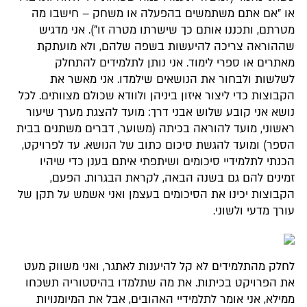
או "אם אתם משתמשים בהפעלה או משחק – חישבו מה
מטרתם, ותכננו אותם כך שישרתו מטרה זו"). אני מדגיש
שההוראה צריכה להיעשות בשפה שלהם, ולא מועתקת
מאתרים או ספרי לימוד. אני נותן לתלמידים להתחלק
לשלשות ולבחור את הנושאים שילמדו. אני מאשר את
הקבוצות כדי ליצור איזון ביניהן ולוודא שכולם מצוותים. לכל
נושא אני קובע שלוש אבני דרך: מועד להצגת מערך שיעור
ראשוני, מועד להוראה בכיתה (משוער, דברים משתנים בבית
הספר) ומועד להגשת סיכום כתוב של הנושא. עד לפרויקט,
הכנתי לתלמידיי סיכומים ושיתפתי איתם בענן כדי שיהיו
זמינים להם גם בשנה הבאה, לקראת הבגרות. הפעם,
הקבוצות יכינו את הסיכומים בעצמן ואני אשמש על תקן של
עורך מדעי ולשוני.
לחלק מהתלמידים לא קל להיענות לאתגר, ואני משווק מעט
את הפרויקט בכיתות. את מה שתלמדו בהיסטוריה תשכחו
ממילא, אני אומר לתלמידיי האהובים, אבל את המיומנויות