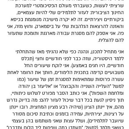
שרציתי לעשות, כשעברתי מעולם הפסיכומטרי למערכת
החינוך הציבורית: לעזור לתלמידים שלי להיות עצמאיים,
ביקורתיים ויצירתיים. זה לא יקרה מישיבה מנומנמת בכיסא
והאזנה להרצאות הנלהבות שלי על ביסמארק. וחוץ מזה, אני
פה. אני אספק להם מסגרת עבודה מארגנת ותומכת שתעזור
להם להצליח.
אני מתחיל לתכנן, ונהנה כפי שלא נהניתי מאז שהתחלתי
ללמד היסטוריה, שזה כבר לפני חודשיים וחצי (תכלס
חודשיים, היו חגים באמצע). אני לוקח שיעורים החל
משבועיים קדימה בתכנית הלימודים, חותך את החומר לאחת
עשרה פרוסות שמתאימות למסגרת זמן של שיעור (כמו
למשל "העלייה השנייה והקבוצה" או "אליעזר בן יהודה
ומלחמת השפות"). אני כותב הסבר מפורט לשלוש כיתותיי,
תוך ניסיון לגעת בכל דבר שיכול לעזור להם: מה בדיוק נדרש
מהם, איך יינתן הציון (שיהיה רבע מציון המחצית. רובו יינתן
על רצינות, יצירתיות, עמידה בזמנים וכתיבת סיכום מסודר
שיועבר לתלמידים), ושלל עצות שאני משתמש בהן בעצמי
כשאני מלמד (למשל: "תעמדו כמה שפחות ליד הלוח ותדברו"