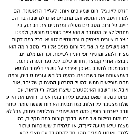
חזרנו לזיו, גיל ורום שמעיפים אותנו לעלייה הראשונה. הם
למדו היטב את הנושא והם מחברים אותו למושבה בה הם
חיים. גיל ורום מסבירים מעולה ומרתקים את הכיתה, וזיו
מתחיל לצייר. מסתבר שהוא צייר קומיקס מוכשר, ולפנינו
נוצרים ציורים מצחיקים ורלוונטיים לנושא. בכל כמה דקות
הוא משלים ציור, ואז גיל ורום פונים אליו וזיו מסביר מה הוא
מצייר ולמה, ומוסיף יופי ועניין לשיעור. וכך הם מלמדים,
קבוצה אחרי קבוצה, חודש שלם. לכל נער ונערה ניתנת
ההזדמנות לחשוב באופן יצירתי על נושאי הלימוד ולבטא
באמצעותם את כשרונו/ה. כמעט כל השיעורים טובים, וכמה
מהם מופלאים ממש. למשל הסרטון המצחיק של יהב, אור
ויובל. או חשבון האינסטגרם שיצרו אביה, רז וליאור, עם
תמונות מקור שאנו מגיבים עליהן בזמן אמת, ורואים את הידע
שלנו מצטבר על הלוח. כמו תכנית האירוח שעשו עומר, שחר
ונדב לארתור רופין. כמה מהשיעורים מצליחים פחות, אבל לא
נרשמות נפילות של ממש. בדרך קורות כמה תקלות, כמו
מצגת שלא מגיעה ליעדה, או תלמידות ששוכחות שתורן
ללמד, ואנחנו לומדים מהן יחד להתמודד עם מצבי לחץ,