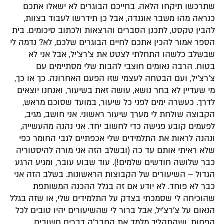
שתרכשו תיקחו הלאה. בחייכם הבוגרים לא ישאלו אתכם
כנראה מהו משבר אוגנדה, אבל כן תידרשו לעבוד בצוות,
להבין טקסט, לתכנן הסברים והרצאות ולכתוב סיכומים. בית
הספר אמור להכין אתכם לחיים הבוגרים שלכם, לא? נדמה לי
שבשלב כלשהו התחלתי לצטט את צ'רצ'יל, אבל אני לא
בטוח. הרבה נאומים חוצבי להבות שלי מסתיימים עם
צ'רצ'יל, ועם הבטחה לעצמי שזו הפעם האחרונה. כך או כך,
מי שעדיין לא בחר נושא, עושה זאת בשיעור, ואנחנו יוצאים
לדרך. כעשרה ימים לפני כל שיעור, במועד שסוכם מראש,
הקבוצה שולחת לי מערך שיעור ראשוני. אני חושב, מגיב,
לפעמים קובע פגישה כדי לחשוב יחד. אני נהנה מהעשייה,
ונהנה לראות את התלמידים שלי אכפתיים לגבי החומר כפי
שלא ראיתי אותם עד כה (ובשלב הזה אני מורה להיסטוריה
כבר שלושה חודשים שלמים!). עוד שבוע עובר, ומגיע הרגע
הגדול – השיעורים של הקבוצות הראשונות. בשלב הזה אני
כבר לא פוחד. לא יודע אם זה בגלל ההכנה המשותפת
שהוכיחה לי שסמכתי בצדק על התלמידים שלי, או שזה בגלל
הנאום על צ'רצ'יל, אבל ברור לי שהשיעורים יהיו טובים לכל
הפחות, ושהתהליך מלמד את החבר'ה דברים חשובים.