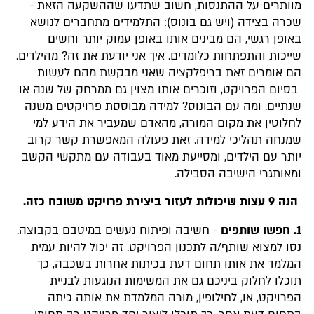
מוותרים על ההתנסות, חשוב שתדעו שההשקעה הזאת -
שכרה בצידה (ויש גם בונוס): התלמידים מתחברים לנושא
באופן רגשי, הם מבינים אותו באופן עמוק יותר וחשים
שייכות והתפתחות כלומדים. איך אני יודעת את זה? מהילדים.
הם אומרים זאת בריפלקציה שאני מבקשת מהם לעשות
בסיום הפרויקט, וזוכרים אותו מצוין גם ממרחק של שנה או
שנתיים. ומה עם הבונוס? למידה מבוססת פרויקטים משנה
לחלוטין את מקום המורה, מהאדם שמעביר את הידע למי
שמנחה תהליכי למידה. זאת פעולה המאפשרת קשר קרוב
יותר עם הילדים, ומסייעת מאוד בעבודה עם מתקשי הקשב
ומאותגרי הישיבה הסבילה.
הנה 9 עצות שיכולות לעזור ביצירת פרויקט משובח כזה.
1. חפשו שותפים
- חשיבה ופיתוח נעשים במיטבם בקבוצה.
נסו למצוא שותף/ה לתכנון הפרויקט. זה יכול להיות עמית
המלמד את אותו תחום דעת בכיתות אחרות בשכבה, כך
תוכלו לחלוק ביניכם גם את המשימות הנוגעות לבניית
הפרויקט, או, לחילופין, מורה המלמדת את אותה כיתה