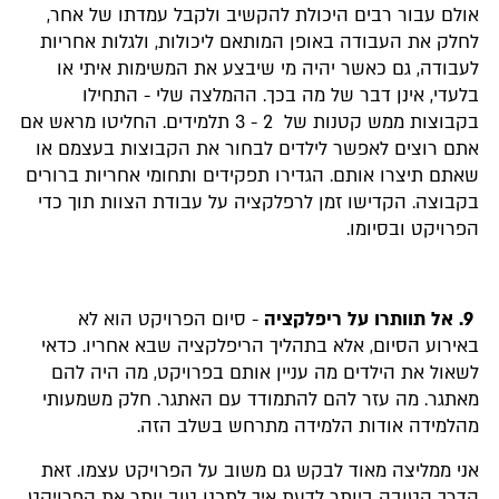
אולם עבור רבים היכולת להקשיב ולקבל עמדתו של אחר,
לחלק את העבודה באופן המותאם ליכולות, ולגלות אחריות
לעבודה, גם כאשר יהיה מי שיבצע את המשימות איתי או
בלעדי, אינן דבר של מה בכך. ההמלצה שלי - התחילו
בקבוצות ממש קטנות של 2 - 3 תלמידים. החליטו מראש אם
אתם רוצים לאפשר לילדים לבחור את הקבוצות בעצמם או
שאתם תיצרו אותם. הגדירו תפקידים ותחומי אחריות ברורים
בקבוצה. הקדישו זמן לרפלקציה על עבודת הצוות תוך כדי
הפרויקט ובסיומו.
9. אל תוותרו על ריפלקציה
- סיום הפרויקט הוא לא
באירוע הסיום, אלא בתהליך הריפלקציה שבא אחריו. כדאי
לשאול את הילדים מה עניין אותם בפרויקט, מה היה להם
מאתגר. מה עזר להם להתמודד עם האתגר. חלק משמעותי
מהלמידה אודות הלמידה מתרחש בשלב הזה.
אני ממליצה מאוד לבקש גם משוב על הפרויקט עצמו. זאת
הדרך הטובה ביותר לדעת איך לתכנן טוב יותר את הפרויקט