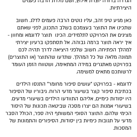
הגדרה ברורה יוצרת אילוץ, ושם נולדת הרבה פעמים
היצירתיות.
כאן מגיע טיפ זהב, עליו נוטים הרבה פעמים לדלג. חשוב
שתכינו את התוצר בעצמכם בשלב התכנון, לפני שאתם
מציגים את הפרויקט לתלמידים. הכינו תוצר לדוגמא ומחוון -
איך יראה תוצר ברמה גבוהה. אל תסתפקו ברעיון יצירתי
למהלך הפתיחה. חשוב שלפני היציאה לדרך תהיה לכם
תמונה מלאה של כל המהלך. שתדעו שהתוצר (או התוצרים)
בפרויקט מאתגרים במידה המתאימה, ושטווח הזמן העומד
לרשותכם מתאים למשימה.
לדוגמא - בפרויקט "עושים סיפור מחומר" התנסו הילדים
בכתיבת סיפור קצר בשיעור מדעי הרוח. גיבוריו של הסיפור
היו יסודות כימיים, אליהם התוודעו הילדים בשיעורי מדעים.
בשיעורי אמנות הם יצרו מסכה שביטאה תכונות של היסוד
הכימי שלהם. התוצר הסופי המשותף היה ספר, הכולל הסבר
מדעי על תגובות כימיות בין יסודות, הסיפורים והתמונות של
המסכות.