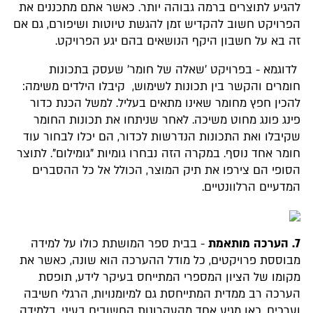
להגיע לתוצרים ברמה גבוהה יותר. כאשר אתם מתכננים את
הפרויקט חשוב להקדיש זמן להגשת טיוטות ושיפורם, גם אם
זה בא על חשבון היקף הנושאים בהם יגע הפרויקט.
לדוגמא - בפרויקט 'שאלה של חומר' שעסק בתכונות
חומרים והקשר בין תכונות לשימוש, קיבלו הילדים משימה:
להכין חפץ מחומר שאינו מתאים בעליל. למשל הכנת כדור
פינג פונג מחוט משיכה. לאחר שניתחו את תכונות החומר
שקיבלו ואת התכונות הנדרשות לכדור, הם יכלו לבחור עוד
חומר אחד נוסף. במקרה הזה נבחרו גומיות "גומילום". לתוצר
הסופי הם צירפו את תיק המוצר, הכולל אל כל ההסברים
המדעיים הרלוונטיים.
7. הערכה מותאמת
- בבית ספר המושתת כולו על למידה
מבוססת פרויקטים, כל מודל ההערכה הוא שונה, כאשר את
מקומו של הציון המספרי המתייחס בעיקר לידע, תופסת
הערכה רב ממדית המתייחסת גם למיומנויות, הרגלי חשיבה
וערכים. כאן מגיע אחד מהעקרונות החשובים בעיני, בלמידה