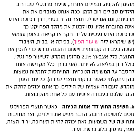
מהזמן להקניה. ובמילים אחרות, שיעור פרונטלי שבו רוב
הילדים סבילים רוב הזמן. ככה אנחנו מאבדים את את
מרביתם, וגם אם יש לנו תוצר נהדר בסוף, דרך רכישת הידע
אינה מחוברת אליו. נסו לבנות את מהלך הפרויקט כך
שרכישת הידע נעשית על ידי חקר או קריאה באופן עצמאי
(יש שיקראו לזה
שיעור הפוך
), בכיתה או בבית, העיבוד
נעשה בעבודה קבוצתית ויישום ההבנה נדרש כדי להכין את
התוצר. כלל אצבע? 20% מהזמן מוקדש לשיעור פרונטלי,
כולל דיון במליאה. לא יותר. (אני בדרך כלל מקדישה אותו
להסבר על המשימה הנוכחית והתייחסות לתקלות נפוצות
בהן ניתקלתי כאשר בדקתי תוצרי למידה). כל יתר הזמן
מוקדש לעבודה עצמית של הילדים. כך אתם יכולים לחלק את
הזמן שלכם בעבודה אישית עם כל אחת מהקבוצות.
5. חשיפה מחוץ לד' אמות הכיתה
- כאשר תוצרי הפרויקט
זוכים לחשיפה רחבה, הדבר מגייס את הילדים, יוצר מחויבות
ותחושה של משמעות. זאת יכולה להיות תערוכה, יריד, הצגה,
ספר, סרטון, בלוג ברשת ועוד.