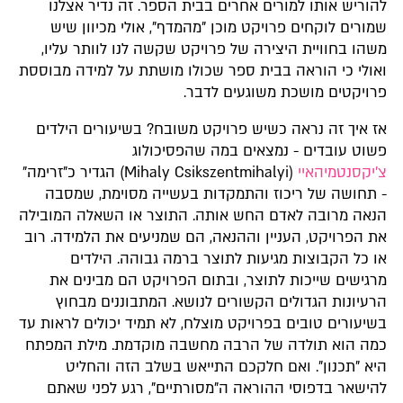
להוריש אותו למורים אחרים בבית הספר. זה נדיר אצלנו
שמורים לוקחים פרויקט מוכן "מהמדף", אולי מכיוון שיש
משהו בחוויית היצירה של פרויקט שקשה לנו לוותר עליו,
ואולי כי הוראה בבית ספר שכולו מושתת על למידה מבוססת
פרויקטים מושכת משוגעים לדבר.
אז איך זה נראה כשיש פרויקט משובח? בשיעורים הילדים
פשוט עובדים - נמצאים במה שהפסיכולוג
צ'יקסנטמיהאיי
(Mihaly Csikszentmihalyi) הגדיר כ"זרימה"
- תחושה של ריכוז והתמקדות בעשייה מסוימת, שמסבה
הנאה מרובה לאדם החש אותה. התוצר או השאלה המובילה
את הפרויקט, העניין וההנאה, הם שמניעים את הלמידה. רוב
או כל הקבוצות מגיעות לתוצר ברמה גבוהה. הילדים
מרגישים שייכות לתוצר, ובתום הפרויקט הם מבינים את
הרעיונות הגדולים הקשורים לנושא. המתבוננים מבחוץ
בשיעורים טובים בפרויקט מוצלח, לא תמיד יכולים לראות עד
כמה הוא תולדה של הרבה מחשבה מוקדמת. מילת המפתח
היא "תכנון". ואם חלקכם התייאש בשלב הזה והחליט
להישאר בדפוסי ההוראה ה"מסורתיים", רגע לפני שאתם