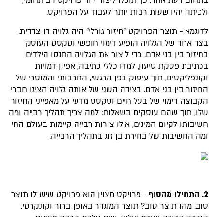
בתחום דעת אחר. כך תוכלו ליצור יחד פרויקט רב תחומי,
ולכיתה יהיו שעות רבות יותר לעבוד על הפרויקט.
לדוגמא - תוצר הפרויקט "חיזור גורלי" היה גלויה דו צדדית.
בצד אחד של הגלויה הופיע דימוי חופשי וטקסט העוסק
בחיזור בין בני אדם. כדי ליצור את הגלויה התנסו הילדים
בכתיבת פסקת טיעון, למדו כללי כתיבה, אפיון דמויות
וקונפליקטים, תוך עיסוק בפן הרגשי, התרבותי והמוסרי של
החיזור בין בני אדם. בצידה השני של אותה גלויה הציגו חברי
הקבוצה דימוי של בעל חיים וטקסט מדעי על מאפייני החיזור
שלו, תוך שהם עוסקים בשאלות: למה צריך תהליך רבייה ומה
חשיבותו לקיום המינים, אילו צורות רבייה קיימות בעולם החי
ומה החשיבות של בחירת בן זוג בתהליך הרבייה.
2. התחילו מהסוף
- פרויקט מצוין הוא פרויקט שיש לו תוצר
טוב. מהו תוצר טוב? תוצר המוגדר באופן ברור וקונקרטי.