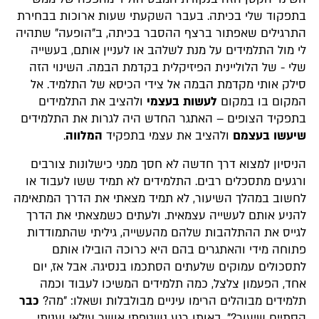
בתפקוד שלי בכיתה. בעבר השקעתי שעות ארוכות בבחירת
התרגילים שאפתור ברצף ההסבר בכיתה, ב"הופעה" שתהיה
לי מול התלמידים על מנת לשלהב או לעניין אותם, בעשייה
שלי - של הלוליינית הפיזיקלית בקדמת הבמה. השינוי הזה
סילק אותי מקדמת הבמה אל צידי הכיסא של התלמיד. אל
המקום בו במקום
לעשות בעצמי
ולהציב את התלמידים
בתפקיד הצופים – האתגר החדש היה לגרות את התלמידים
שיעשו בעצמם
ולהציב את עצמי בתפקיד
המלווה
.
הניסיון למצוא דרך חדשה לא חסך ממני כישלונות צורבים
ורגעים מתסכלים רבים. התלמידים לא תמיד ששו לעבוד או
לחשוב במהלך השיעור, לא תמיד מצאתי את הדרך המתאימה
להניע אותם לעשייה עצמאית. ולעתים כשמצאתי את הדרך
לגייס את ההתלהבות שלהם מהעשייה, גיליתי שהתמודדות
פתוחה מידי והאתגרים בהם היא כרוכה הובילו אותם
לתסכולים עמוקים שלעתים הסתכמו בנסיגה. אבל אז, יום
אחד, הפעמון צלצל, כמה תלמידים המשיכו לעבוד וכמה
תלמידים מבוהלים הרימו עיניים מבולבלות ושאלו: "מה?
כבר
הסתיים שיעור?", באותו רגע נשטפתי אושר עילאי ועניתי