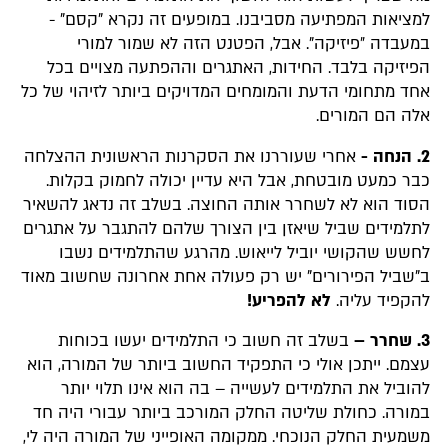
למציאות המפתיעה מסביבנו. במופעים זה נקרא "קסם" -
במעבדה ״פיזיקה". אבל, הפטנט הזה לא שמור למורי
הפיזיקה בלבד. החידות, האתגרים וההפתעה מצויים בכל
אחד מתחומי הדעת והמומחים המדויקים ביותר לזיהוי של כל
אלה הם המורים.
2. הנחה -
אחרי שעוררנו את הסקרנות הראשונית ההצלחה
כבר כמעט מובטחת, אבל היא עדיין יכולה לחמוק בקלות.
הסוד הוא לא לשחרר אותה החוצה. בשלב זה נדאג להשאיר
לתלמידים שביל שיאזן בין הצורך שלהם להתגבר על אתגרים
לחשש שהקושי יוביל לייאוש. מהרגע שהתלמידים נשבו
ב"שביל הפירורים" יש רק פעולה אחת אחרונה שחשוב מאוד
להקפיד עליה.
לא להפריע!
3. שחרר –
בשלב זה חשוב כי התלמידים יעשו בכוחות
עצמם. ייתכן אולי כי התפקיד החשוב ביותר של המורה, הוא
להוביל את התלמידים לעשייה – בה הוא אינו תלוי יותר
במורה. כחולת שליטה החלק המורכב ביותר עבורי היה חד
משמעית החלק הנוכחי. ממקומה האופייני של המורה היה לי,