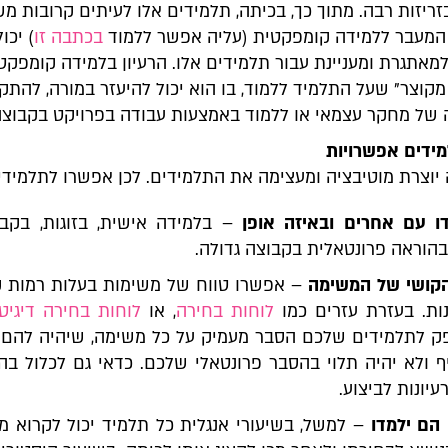
זריזות רבה. מתוך כך, בכיתה, תלמידים אלו לעיתים קרובות 
 המעבר ללמידה קומפקטית (עליה אפשר ללמוד
בכתבה זו
) יכו
מאתגרת ומעניינת
עבור תלמידים אלו. הרעיון בלמידה קומפקט
מקוצר" שעל התלמיד ללמוד, בו הוא יכול להיעזר במורה, להתק
 של מחקר עצמאי או ללמוד באמצעות עבודה בפרויקט בקבוצה
יוצרת מוטיבציה ומעצימה את התלמידים. לכן אפשרו לתלמידי
ו עם אחרים ובאיזה אופן
– בלמידה אישית, בזוגות, בקבו
בהוראה פרונטאלית בקבוצה גדולה.
קושי של המשימה
– אפשרו טווח של משימות בעלות רמות ק
ות. בעזרת עזרים כמו
לוחות בחירה
, או
לוחות בחירה דיגיטל
ק לתלמידים שלכם הסבר מעמיק על כל משימה, שיהיה להם ז
ף ולא יהיה תלוי בהסבר פרונטאלי שלכם. כדאי גם לכלול בה
עיונות לביצוע.
 הם ילמדו
– למשל, בשיעורי אנגלית כל תלמיד יכול לקרוא מ