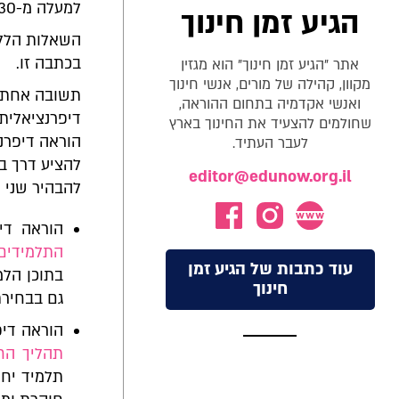
למעלה מ-30 תלמידים, כאשר למורה יש זמן מוגבל מאוד לתכנן את השיעורים?
הגיע זמן חינוך
השאלות הללו
בכתבה זו.
אתר "הגיע זמן חינוך" הוא מגזין
מקוון, קהילה של מורים, אנשי חינוך
תשובה אחת (
ואנשי אקדמיה בתחום ההוראה,
דיפרנציאלית
שחולמים להצעיד את החינוך בארץ
הוראה דיפרנצ
לעבר העתיד.
להציע דרך בה
editor@edunow.org.il
להבהיר שני ד
הוראה די
התלמידים
עוד כתבות של הגיע זמן
בתוכן הלמ
חינוך
גם בבחירת
הוראה דיפ
תהליך הח
תלמיד יחו