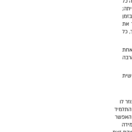
ה כל
תה;
זמן
 את
 כל
אחת
רבה
שית
זר לו
 התלמיד
 האפשר
מידה