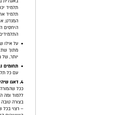
באנגלית ב
תלמיד יכו
תלמיד אחד
המנדט, א
היחסים הד
התלמידים י
על אילו ש
מתוך שתיי
יותר, של מ
תחומים נ
עם כל תלמ
4. דאגו שיהיה מרכיב של הערכה בכל שיעור
ככל שהמורה ו
ללמוד ומה ה
בצורה טובה י
– רצוי בכל ש