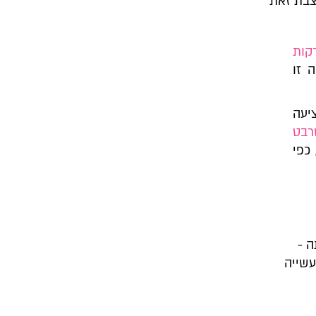
צבת זאת
קות
 זו
יעה
רבט
כפי
 -
שייה