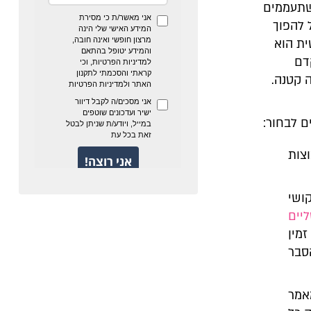
משתעממים
ל להפוך
ית הוא
דם
 קטנה.
ם לבחור:
צות
ושי
יים
מין
סבר
אמר