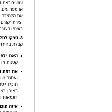
עושים זאת ב
או מפריעים.
את הלמידה ל
יצירת "קורס 
בעצמו בצורה
3. ספקו לתלמידים אפשרויות
קבלת בחירה 
האם ילמד
קטנות או 
את רמת ה
ואתגר שונ
תוכלו לספ
באופן רצי
דוגמאות ור
איזה תוכן