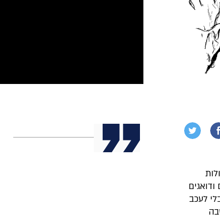
לות
 ודואגים
לי לעכב
בה