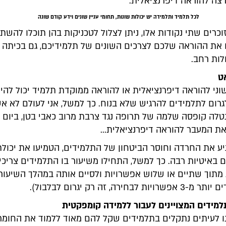
צה להוראה דיפרנציאלית.
לכל תלמיד ותלמידה יש יכולות שונות, תחומי עניין שונים וידע קודם שונה
וכרים שתי נקודות אלו, ניתן לצלול לטכניקות בהן תוכלו להש
את ההוראה שלכם לצרכים השונים של תלמידיכם, גם בכיתה ע
ולות רחב.
ני להוראה דיפרנציאלית או להוראה ממוקדת תלמיד יכול להיו
גרום לתלמידים להרגיש שלא בנוח. כך למשל, אני לעולם לא 
לה קופסה שלמה של תרופה נגד צרבת מרוב כאבי בטן, ביום ב
ת המעבר להוראה דיפרנציאלית...
יע את החרדה וחוסר הביטחון של התלמידים, הטמיעו את יכול
 באיטיות רבה. כך למשל, התחילו משיעור בו התלמידים צריכי
תוך שתיים או שלוש אפשרויות ולסיים אותה במהלך השיעור 
לבחירה, זה רק יגרום לבלבול).
נו לעיתים נתקלים בתלמידים שקל להם מאוד ללמוד את החומר