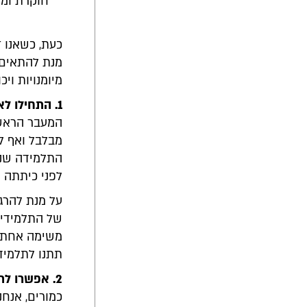
חוקרת ומר
כעת, כשאנו ז
מנת להתאים 
מיומנויות ויכ
1. התחילו לאט
המעבר הראשו
מבלבל ואף ל
התלמידה שנט
לפני כיתתה א
על מנת להרג
של התלמידים
משימה אחת מ
תתנו לתלמידים יותר מ-3 אפשרויות 
2. אפשרו לתלמידים המצויינים לעבור ללמידה קומפקטית
כמורים, אנח