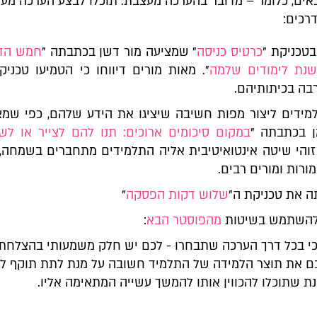
אים, כלומר – מדובר בהערכה מעצבת. תוכלו לבצע הערכה מע
דרכים:
טכניקת "
כרטיס כניסה
" שמציעה מור דשן בכתבתה "
חמש הד
נת לימודים שלמה
". מאות מורים דיווחו כי הטמיעו טכניקה
בה בכיתותיהם.
מידים ליצור מפות חשיבה שיציגו את הידע שלהם, כפי שמצ
ן בכתבתה "
במקום סיכומים ארוכים: תנו להם לצייר או לש
 זוהי שיטה אינטואיטיבית אליה התלמידים מתחברים בשמחה, 
ורות ומורים רבים.
ה את טכניקת ה"
שלוש דקות הפסקה
"
 להשתמש בשיטות
מהפוסטר הבא
:
כי בכל דרך הערכה שתבחרו - לכם יש חלק משמעותי בהצלחתה
 את תוצר הלמידה של התלמיד חשובה על מנת לתת תוקף לע
נת שתוכלו להכווין אותו להמשך עשייה המתאימה אליו.