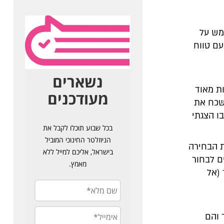
תמש על
ם טווח
ת מאוד
אשכח את
ו הצגתי
ת הבחירה
ם לבחור
(אל
 והם