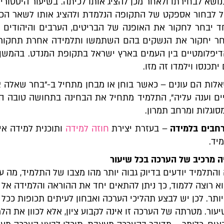
נושא לבחירתו ולאחר מכן להציג אותו לכיתה. בשיעור היסטורי
ל לבחור אספקט של התקופה הנלמדת ולהציג אותו לשאר הכי
 יבחר לחקור את האופנה של הבריטים, הערבים והיהודים ב
חר יחקור את הנשקים בהם השתמשו ותלמידה אחרת תחקור
יפלומטיים בין העמים בארץ ישראל בתקופת המנדט. בהמשך,
תכנסו וילמדו זה מזו.
אלות הם עונים – כאשר בוחן או מבחן מתחיל ב-"בחר שאלה 
ם וענה עליה", התלמיד מתחיל את הבחינה בתחושה טובה ה
סוגלות ומרחב תמרון.
רחבים בלמידה
– בעזרת יצירת
חוזה למידה
ותוכנית למידה אי
יד.
התלמיד יודעים בדיוק גבוה יותר מהו מצבו של התלמיד, מה עו
וא רוצה ללמוד, כך ניתן להתאים יחד את ההוראה והלמידה אל
ותר. לכן יש לבצע תהליכי הערכה ואבחון לעיתים תכופות ככל
יעור. מטרתה של הערכה זו אינה לקבוע ציון, אלא לכוון את הל