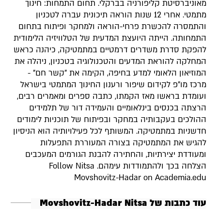
מאוניברסיטת קליפורניה בברקלי. תחום התמחות: חינוך
מתמטי. אחרי 12 שנות הוראה תיכונית עברה לטכניון
והתמסרה להכשרת פרחי-הוראה ולמחקר ופיתוח בתחום
התמחותה. הייתה היועצת המדעית של הטלוויזיה הלימודית
להפקת סדרת משדרים דרמטיים במתמטיקה, כיהנה כראש
המחלקה להוראת המדעים והטכנולוגיה בטכניון, ניהלה את
המוזיאון הלאומי למדע בחיפה, הקימה את "קשר חם" -
מרכז מו"פ לקידום שיפור ורענון החינוך המתמטי בישראל
ועומדת בראשו מאז הקמתו, כתבה ספרים ומאמרים רבים,
הרצתה בכנסים בינלאומיים והעמידה דור של תלמידים
ההולכים בעקבותיה במחקר ובפיתוח של תוכניות לימודים
חדשניות במתמטיקה. המשותף לכל פעילויותיה הוא הניסיון
להגיש את המתמטיקה בצורה המעוררת התפעלות
ומעודדת יצירתיות, והחתירה להבנת הגורמים המעכבים
הצלחה בכך ולהתמודדות עימהם. Follow Nitsa
Movshovitz-Hadar on Academia.edu
עוד כתבות של Movshovitz-Hadar Nitsa