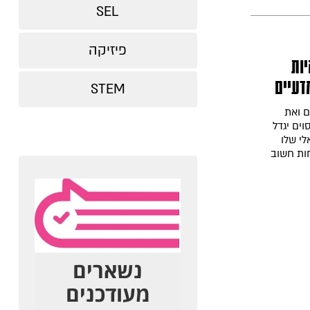
SEL
פיזיקה
יות
דעיים
STEM
ם ואת
ים יגדל
לי שלו
חות חשוב